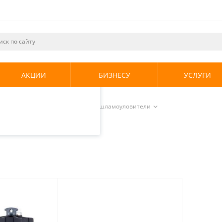
ециалистами и
те. Продолжая
его использования.
АКЦИИ
БИЗНЕСУ
УСЛУГИ
енциальности
.
ная арматура
/
Сепараторы и шламоуловители
ели