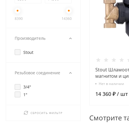
8390
14360
Производитель
Stout
Stout Шламоот
Резьбовое соединение
магнитом и ц
фильтром, 1" 
Нет в наличии
3/4"
14 360 ₽
/
шт
1"
СБРОСИТЬ ФИЛЬТР
Смотрите т