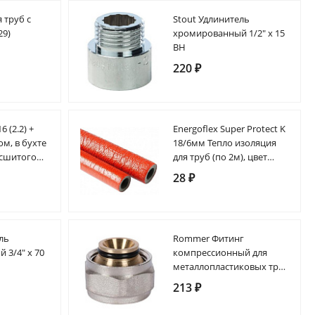
 труб с
Stout Удлинитель
29)
хромированный 1/2" х 15
ВН
220 ₽
 (2.2) +
Energoflex Super Protect K
м, в бухте
18/6мм Тепло изоляция
 сшитого
для труб (по 2м), цвет
вет серый)
красный
28 ₽
ль
Rommer Фитинг
 3/4" х 70
компрессионный для
металлопластиковых труб
16 х 2.0 х 3/4"EK
213 ₽