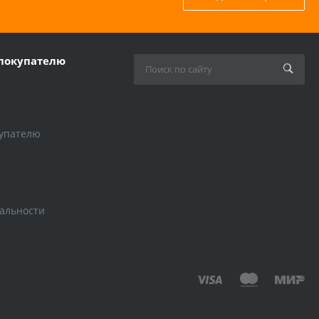
покупателю
упателю
альности