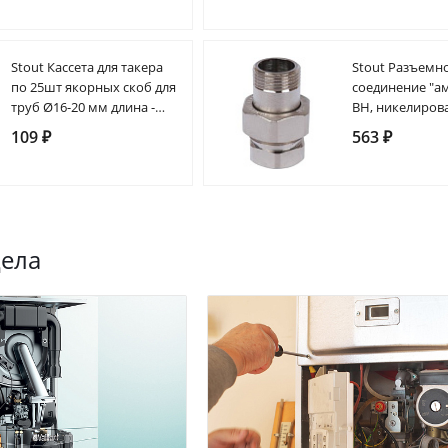
Stout Кассета для такера
Stout Разъемн
по 25шт якорных скоб для
соединение "а
труб Ø16-20 мм длина -
ВН, никелиров
50мм, (коробка - 12
уплотнение по 
109 ₽
563 ₽
кассет)
3/4"
дела