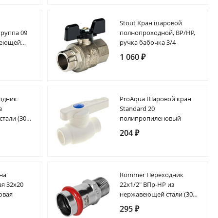
Stout Кран шаровой
группа 09
полнопроходной, ВР/НР,
веющей
ручка бабочка 3/4
ходомеров)
1 060 ₽
одник
ProAqua Шаровой кран
з
Standard 20
али (304),
полипропиленовый
M
204 ₽
на
Rommer Переходник
ая 32х20
22х1/2" ВПр-НР из
овая
нержавеющей стали (304),
кольцо из EPDM
295 ₽