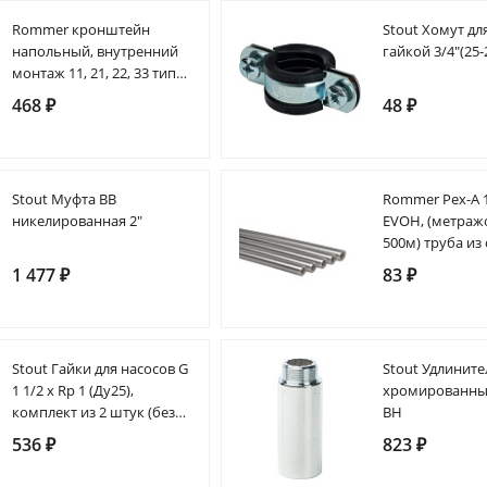
Rommer кронштейн
Stout Хомут для
напольный, внутренний
гайкой 3/4"(25-
монтаж 11, 21, 22, 33 типы,
высоты 200, 300, 500
468 ₽
48 ₽
Stout Муфта ВВ
Rommer Pex-A 16
никелированная 2"
EVOH, (метражо
500м) труба из
полиэтилена (ц
1 477 ₽
83 ₽
Stout Гайки для насосов G
Stout Удлините
1 1/2 x Rp 1 (Ду25),
хромированный
комплект из 2 штук (без
ВН
прокладок)
536 ₽
823 ₽