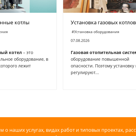
нные котлы
Установка газовых котлов
ения
#Установка оборудования
07.08.2026
ный котел
– это
Газовая отопительная систе
ельное оборудование, в
оборудование повышенной
которого лежит
опасности. Поэтому установку 
регулируют...
 о наших услугах, видах работ и типовых проектах, рас