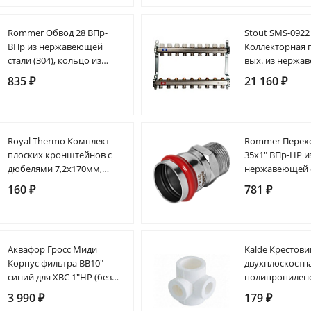
Rommer Обвод 28 ВПр-
Stout SMS-0922
ВПр из нержавеющей
Коллекторная 
стали (304), кольцо из
вых. из нержа
EPDM
стали (без рас
835 ₽
21 160 ₽
Royal Thermo Комплект
Rommer Перех
плоских кронштейнов с
35х1" ВПр-НР и
дюбелями 7,2х170мм,
нержавеющей ст
серебристые (2шт)
кольцо из EPD
160 ₽
781 ₽
Аквафор Гросс Миди
Kalde Крестови
Корпус фильтра ВВ10"
двухплоскостн
синий для ХВС 1"НР (без
полипропилен
модуля)
3 990 ₽
179 ₽