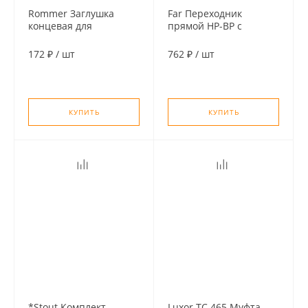
Rommer Заглушка
Far Переходник
концевая для
прямой НР-ВР с
коллектора НР 1",
уплотнением O-ring
никелированная с
для модульных
172 ₽
/
шт
762 ₽
/
шт
уплотнительным
коллекторов 1 х 3/4
кольцом
КУПИТЬ
КУПИТЬ
*Stout Комплект
Luxor TC 465 Муфта