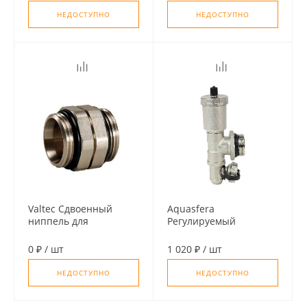
НЕДОСТУПНО
НЕДОСТУПНО
Valtec Сдвоенный
Aquasfera
ниппель для
Регулируемый
соединения
концевой фитинг с
коллекторов (1"x1"
дренажным вентилем,
0 ₽
/
шт
1 020 ₽
/
шт
наруж. резьба)
автоматический
воздухоотводчик 1"
НЕДОСТУПНО
НЕДОСТУПНО