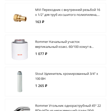
MVI Переходник с внутренней резьбой 16
x 1/2" для труб из сшитого полиэтилена,
аксиальная
163 ₽
Rommer Начальный участок
вертикальный коакс. 60/100 хомут в
комплекте + втулка D60 L-50
1 077 ₽
Stout Удлинитель хромированный 3/4" х
100 ВН
1 265 ₽
Rommer Угольник однораструбный 45° 22
ВПр-НПр из нержавеющей стали (304),