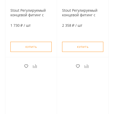
Stout Регулируемый
Stout Регулируемый
концевой фитинг с
концевой фитинг с
дренажным вентилем,
дренажным вентилем,
ручной
автоматический
1 730 ₽
/
шт
2 358 ₽
/
шт
воздухоотводчик 1"
воздухоотводчик 1"
КУПИТЬ
КУПИТЬ