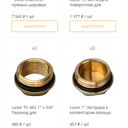
прямых шаровых
поворотная для
кранов с
соединения
термометрами 1”
коллекторов (1"x1"
7 565 ₽
/
шт
1 377 ₽
/
шт
наруж. резьба)
НЕДОСТУПНО
НЕДОСТУПНО
Luxor TC 462 1" х 3/4"
Luxor 1" Заглушка к
Переход для
коллекторам (кольцо
коллекторной резьбы
EPDM)
(наруж/внутр.)
480 ₽
/
шт
457 ₽
/
шт