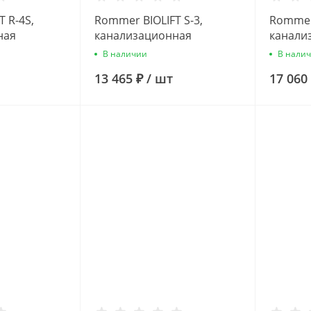
 R-4S,
Rommer BIOLIFT S-3,
Rommer 
ная
канализационная
канали
новка
насосная установка
насосн
В наличии
В нали
13 465 ₽
/
шт
17 060