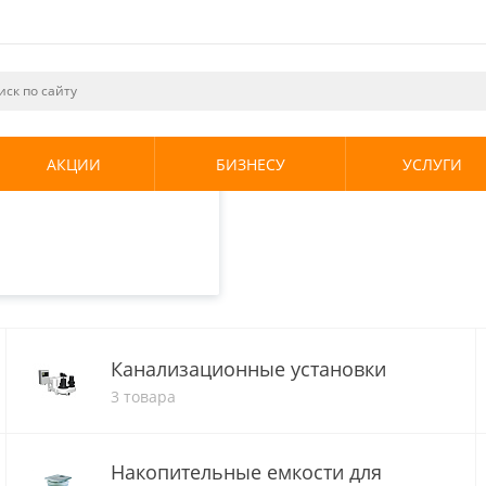
ециалистами и
те. Продолжая
его использования.
АКЦИИ
БИЗНЕСУ
УСЛУГИ
енциальности
.
анализации
лизации
Канализационные установки
3 товара
Накопительные емкости для