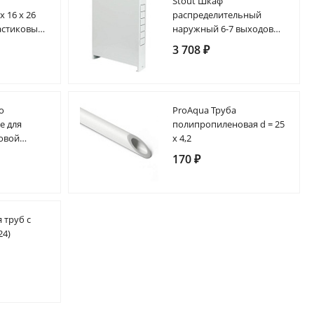
Stout Шкаф
х 16 х 26
распределительный
астиковых
наружный 6-7 выходов
й
(ШРН-2) 651х120х554
3 708 ₽
о
ProAqua Труба
е для
полипропиленовая d = 25
овой
х 4,2
0 EPDM
170 ₽
 труб с
24)