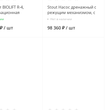
BIOLIFT R-4,
Stout Насос дренажный с
зационная
режущим механизмом, с
ая установка
полавком, корпус чугун-
чии
Нет в наличии
AISI304 (Q=150 л/мин,
 ₽
/
шт
98 360 ₽
/
шт
H=14,5)