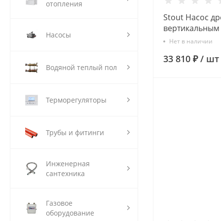
отопления
Stout Насос д
вертикальным
Насосы
(Q=175 л/мин, 
Нет в наличии
33 810 ₽
/
шт
Водяной теплый пол
Терморегуляторы
Трубы и фитинги
Инженерная
сантехника
Газовое
оборудование