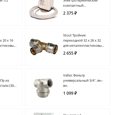
я 1/2"
Электротермический
компактный
сервопривод, нормально
2 375 ₽
закрытый, 230 B
Stout Тройник
х 20 х 16
переходной 32 х 26 х 32
астиковых
для металлопластиковых
й
труб прессовой
2 655 ₽
а
Valtec Фильтр
ВПр из
универсальный 3/4'', вн.-
али (304),
вн.
M
1 099 ₽