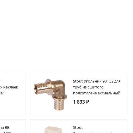
т
Stout Угольник 90° 32 для
х наклеек
труб из сшитого
е"
полиэтилена аксиальный
1 833 ₽
на ВВ
Stout