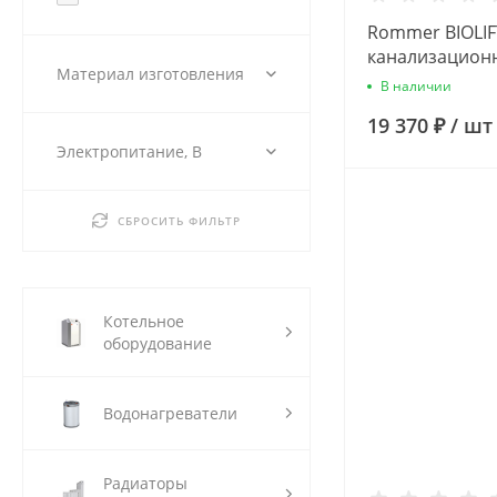
Rommer BIOLIFT
канализацион
Материал изготовления
насосная уста
В наличии
19 370 ₽
/
шт
Электропитание, В
СБРОСИТЬ ФИЛЬТР
Котельное
оборудование
Водонагреватели
Радиаторы