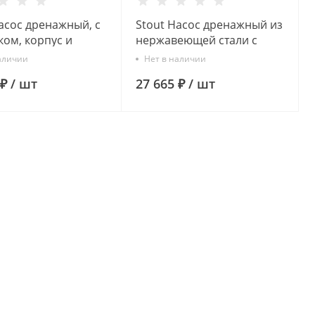
асос дренажный, с
Stout Насос дренажный из
ком, корпус и
нержавеющей стали с
е колесо из
поплавком (Q=170 л/мин,
аличии
Нет в наличии
еющей стали
H=8,8 м)
 ₽
/
шт
27 665 ₽
/
шт
л/мин, H=7,1