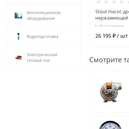
Stout Насос д
Вентиляционное
нержавеющей 
оборудование
поплавком (Q=
Нет в наличии
H=7,2 м)
26 195 ₽
/
шт
Водоподготовка
Электрический
Смотрите т
тёплый пол