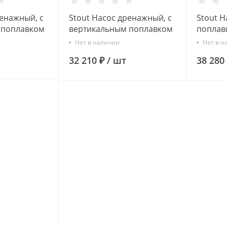
ренажный, с
Stout Насос дренажный, с
Stout Н
 поплавком
вертикальным поплавком
поплав
H=8,8)
(Q=150 л/мин, H=7,2)
рабоче
Нет в наличии
Нет в н
нержав
32 210 ₽
/
шт
38 280
(Q=175 