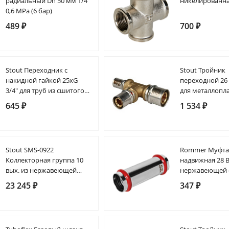
радиальный Dn 50 мм 1/4"
никелированна
0,6 MPa (6 бар)
489 ₽
700 ₽
Stout Переходник с
Stout Тройник
накидной гайкой 25xG
переходной 26 
3/4" для труб из сшитого
для металлопл
полиэтилена аксиальный
труб прессово
645 ₽
1 534 ₽
Stout SMS-0922
Rommer Муфт
Коллекторная группа 10
надвижная 28 
вых. из нержавеющей
нержавеющей ст
стали (без расходомеров)
кольцо из EPD
23 245 ₽
347 ₽