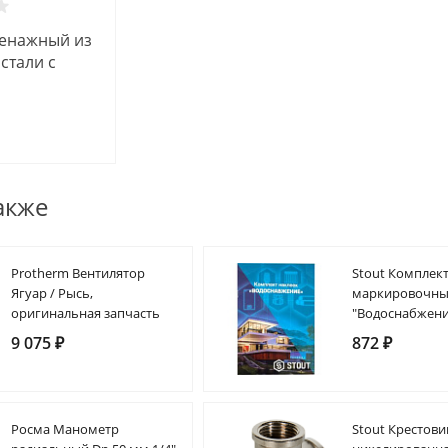
ренажный из
стали с
150 л/мин,
акже
Protherm Вентилятор
Stout Комплек
Ягуар / Рысь,
маркировочны
оригинальная запчасть
"Водоснабжени
9 075 ₽
872 ₽
Росма Манометр
Stout Крестови