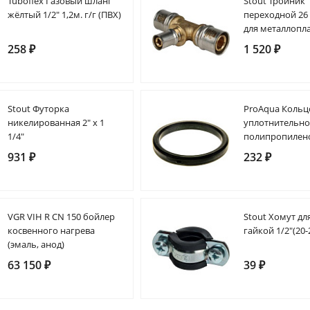
Tuboflex Газовый шланг
Stout Тройник
жёлтый 1/2" 1,2м. г/г (ПВХ)
переходной 26 
для металлопл
труб прессово
258 ₽
1 520 ₽
Stout Футорка
ProAqua Кольц
никелированная 2" х 1
уплотнительно
1/4"
полипропилен
американки 4
931 ₽
232 ₽
VGR VIH R CN 150 бойлер
Stout Хомут для
косвенного нагрева
гайкой 1/2"(20-
(эмаль, анод)
63 150 ₽
39 ₽