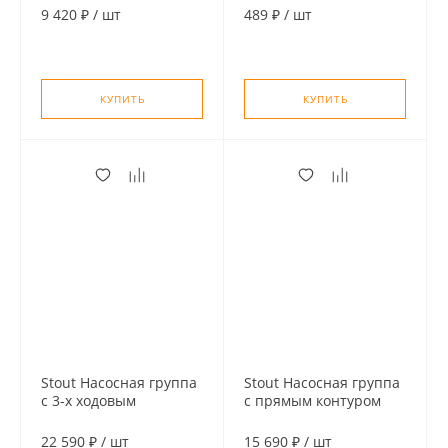
контуром 1" без насоса
9 420 ₽
/
шт
489 ₽
/
шт
1"ВРх1.1/2"НГ
КУПИТЬ
КУПИТЬ
Stout Насосная группа
Stout Насосная группа
с 3-х ходовым
с прямым контуром
приводным
3/4" без насоса в
смесителем 3/4" без
теплоизоляции
22 590 ₽
/
шт
15 690 ₽
/
шт