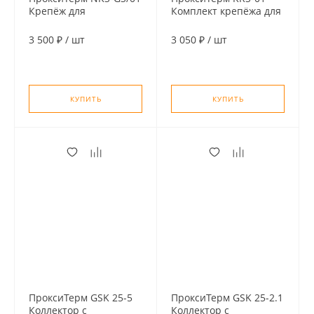
Крепёж для
Комплект крепёжа для
гидрострелок серии GS
коллекторов серии
из нержавеющей
GSK и GK из
3 500 ₽
/
шт
3 050 ₽
/
шт
стали (комплект 2шт)
нержавеющей стали
КУПИТЬ
КУПИТЬ
ПроксиТерм GSK 25-5
ПроксиТерм GSK 25-2.1
Коллектор с
Коллектор с