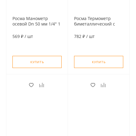
Росма Манометр
Росма Термометр
осевой Dn 50 мм 1/4" 1
биметаллический с
MPa (10 бар)
погружной гильзой Dn
63 мм, 120°С, гильза 46
569 ₽
/
шт
782 ₽
/
шт
мм 1/2"
КУПИТЬ
КУПИТЬ