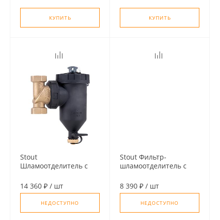
КУПИТЬ
КУПИТЬ
Stout
Stout Фильтр-
Шламоотделитель с
шламоотделитель с
магнитом и
магнитом для
циклонным фильтром,
настенных котлов, 3/4"
14 360 ₽
/
шт
8 390 ₽
/
шт
1" ВН
НР-3/4" НГ-3/4" НР
НЕДОСТУПНО
НЕДОСТУПНО