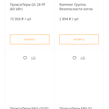
ПроксиТерм GS 28 PF
Rommer Группа
(60 кВт)
безопасности котла
Гидравлический
1" (до 50 кВт) (без
разделитель, под
теплоизоляции)
15 050 ₽
/
шт
2 894 ₽
/
шт
пресс-фитинг
(нерж.сталь AISI 304)
КУПИТЬ
КУПИТЬ
ПроксиТерм NKS-GS/01
ПроксиТерм KRS-01