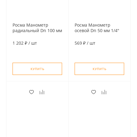
Росма Манометр
Росма Манометр
радиальный Dn 100 мм
осевой Dn 50 мм 1/4"
1/2" 1 MPa (10 бар)
0,6 MPa (6 бар)
1 202 ₽
/
шт
569 ₽
/
шт
КУПИТЬ
КУПИТЬ