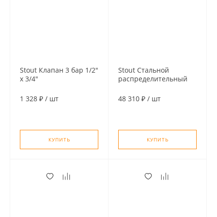
Stout Клапан 3 бар 1/2"
Stout Стальной
х 3/4"
распределительный
предохранительный
коллектор 2
для отопления (OR)
отопительных контура
1 328 ₽
/
шт
48 310 ₽
/
шт
с гидравлическим
разделителем DN20
КУПИТЬ
КУПИТЬ