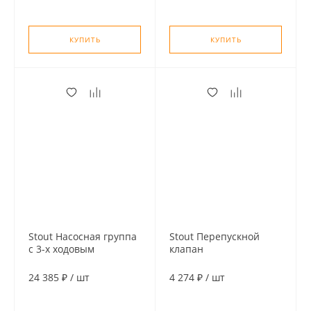
КУПИТЬ
КУПИТЬ
Stout Насосная группа
Stout Перепускной
с 3-х ходовым
клапан
приводным
дифференциальный
смесителем 1" без
by-pass G 3/4”
24 385 ₽
/
шт
4 274 ₽
/
шт
насоса (подача
соединение (0,2-2,5)
справа/слева)