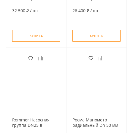
гидравлическим
гидравлическим
разделителем
разделителем
32 500 ₽
/
шт
26 400 ₽
/
шт
(нерж.сталь AISI 304)
(нерж.сталь AISI 304)
КУПИТЬ
КУПИТЬ
Rommer Насосная
Росма Манометр
группа DN25 в
радиальный Dn 50 мм
изоляции с прямым
1/4" 0,6 MPa (6 бар)