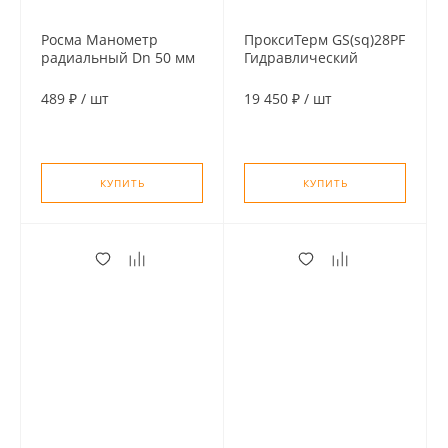
Росма Манометр
ПроксиТерм GS(sq)28PF
радиальный Dn 50 мм
Гидравлический
1/4" 1 MPa (10 бар)
разделитель под
пресс-фитинг, в
489 ₽
/
шт
19 450 ₽
/
шт
теплоизоляции
(нерж.сталь)
КУПИТЬ
КУПИТЬ