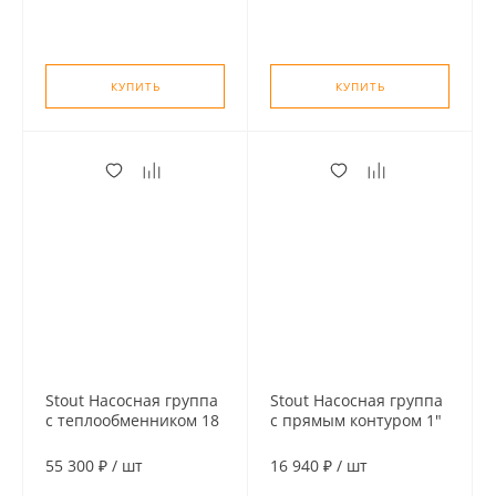
насоса
КУПИТЬ
КУПИТЬ
Stout Насосная группа
Stout Насосная группа
с теплообменником 18
с прямым контуром 1"
пластин, без насоса в
без насоса в
теплоизоляции
теплоизоляции,
55 300 ₽
/
шт
16 940 ₽
/
шт
35kW[DT10°C]