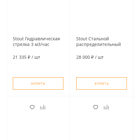
Stout Гидравлическая
Stout Стальной
стрелка 3 м3/час
распределительный
компактная
коллектор 2(3)
отопительных контура.
21 335 ₽
/
шт
28 000 ₽
/
шт
В теплоизоляции DN
25
КУПИТЬ
КУПИТЬ