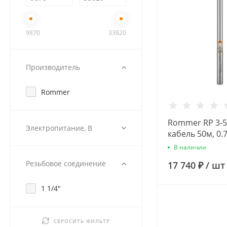
9870
33820
Производитель
Rommer
Rommer RP 3-51
Электропитание, В
кабель 50м, 0.
Скважинный н
В наличии
Резьбовое соединение
17 740 ₽
/
шт
1 1/4"
СБРОСИТЬ ФИЛЬТР