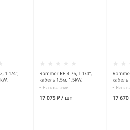
, 1 1/4",
Rommer RP 4-76, 1 1/4",
Rommer 
5kW,
кабель 1,5м, 1.5kW,
кабель 
асос
Скважинный насос
Скважи
Нет в наличии
Нет в н
17 075 ₽
/
шт
17 670