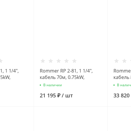
, 1 1/4",
Rommer RP 2-81, 1 1/4",
Rommer 
75kW,
кабель 70м, 0.75kW,
кабель 
асос
Скважинный насос
Скважи
В наличии
В нали
21 195 ₽
/
шт
33 820