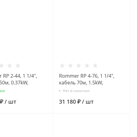
RP 2-44, 1 1/4",
Rommer RP 4-76, 1 1/4",
50м, 0.37kW,
кабель 70м, 1.5kW,
нный насос
Скважинный насос
чии
Нет в наличии
 ₽
/
шт
31 180 ₽
/
шт