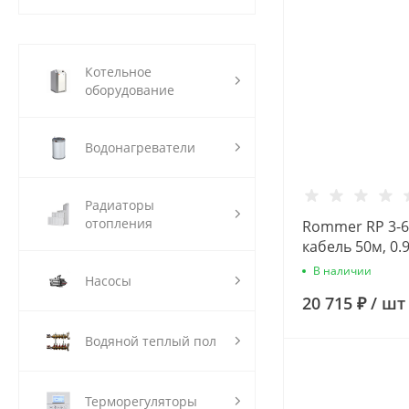
Котельное
оборудование
Водонагреватели
Радиаторы
отопления
Rommer RP 3-63
кабель 50м, 0.
Скважинный н
В наличии
Насосы
20 715 ₽
/
шт
Водяной теплый пол
Терморегуляторы