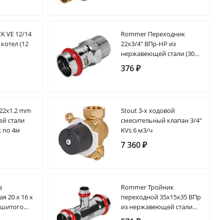
CK VE 12/14
Rommer Переходник
котел (12
22х3/4" ВПр-НР из
нержавеющей стали (304),
кольцо из EPDM
376 ₽
22х1.2 mm
Stout 3-х ходовой
й стали
смесительный клапан 3/4"
х по 4м
KVs 6 м3/ч
7 360 ₽
а
Rommer Тройник
я 20 x 16 x
переходной 35х15х35 ВПр
 сшитого
из нержавеющей стали
аксиальная
(304), кольцо из EPDM