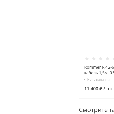
Rommer RP 2-63
кабель 1,5м, 0
Скважинный н
Нет в наличии
11 400 ₽
/
шт
Смотрите т