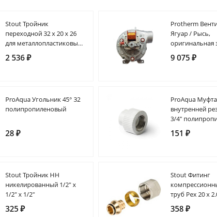
Stout Тройник
Protherm Вент
переходной 32 х 20 х 26
Ягуар / Рысь,
для металлопластиковых
оригинальная 
труб прессовой
2 536 ₽
9 075 ₽
ProAqua Угольник 45° 32
ProAqua Муфта
полипропиленовый
внутренней рез
3/4" полипроп
28 ₽
151 ₽
Stout Тройник НН
Stout Фитинг
никелированный 1/2" х
компрессионн
1/2" х 1/2"
труб Pex 20 х 2.
325 ₽
358 ₽