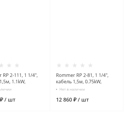
RP 2-111, 1 1/4",
Rommer RP 2-81, 1 1/4",
1,5м, 1.1kW,
кабель 1,5м, 0.75kW,
нный насос
Скважинный насос
аличии
Нет в наличии
 ₽
/
шт
12 860 ₽
/
шт