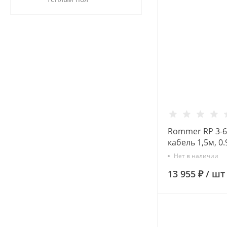
Rommer RP 3-63
кабель 1,5м, 0
Скважинный н
Нет в наличии
13 955 ₽
/
шт