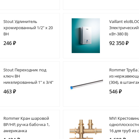
Stout Удлинитель
Vaillant eloBLO
хромированный 1/2" х 20
Электрический 
ВН
кВт-380 В)
246 ₽
92 350 ₽
Stout Переходник под
Rommer Труба 
ключ ВН
из нержавеюще
никелированный 1" х 3/4"
(304), в штанга
463 ₽
546 ₽
Rommer Кран шаровой
MVI Крестовин
ВР/НР, ручка бабочка 1,
одноплоскостна
американка
16 для труб из
полиэтилена, 