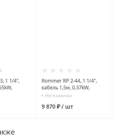
, 1 1/4",
Rommer RP 2-44, 1 1/4",
.55kW,
кабель 1,5м, 0.37kW,
асос
Скважинный насос
Нет в наличии
9 870 ₽
/
шт
акже