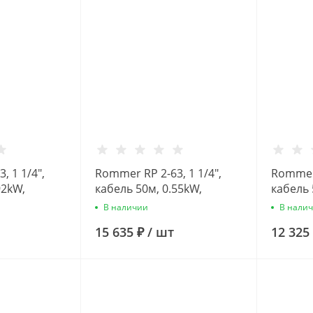
, 1 1/4",
Rommer RP 2-63, 1 1/4",
Rommer 
92kW,
кабель 50м, 0.55kW,
кабель 
асос
Скважинный насос
Скважи
В наличии
В нали
15 635 ₽
/
шт
12 325