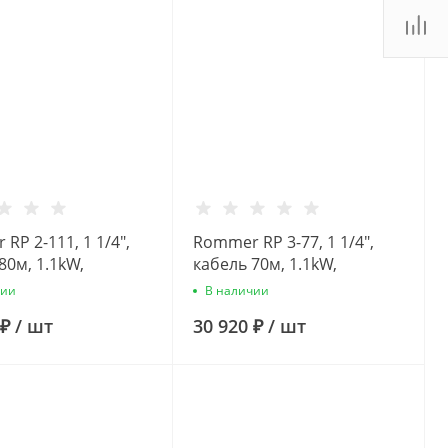
RP 2-111, 1 1/4",
Rommer RP 3-77, 1 1/4",
80м, 1.1kW,
кабель 70м, 1.1kW,
нный насос
Скважинный насос
чии
В наличии
 ₽
/
шт
30 920 ₽
/
шт