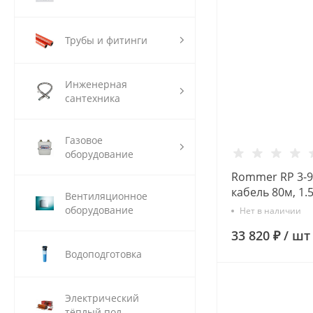
Трубы и фитинги
Инженерная
сантехника
Газовое
оборудование
Rommer RP 3-92
кабель 80м, 1.
Вентиляционное
Скважинный н
оборудование
Нет в наличии
33 820 ₽
/
шт
Водоподготовка
Электрический
тёплый пол