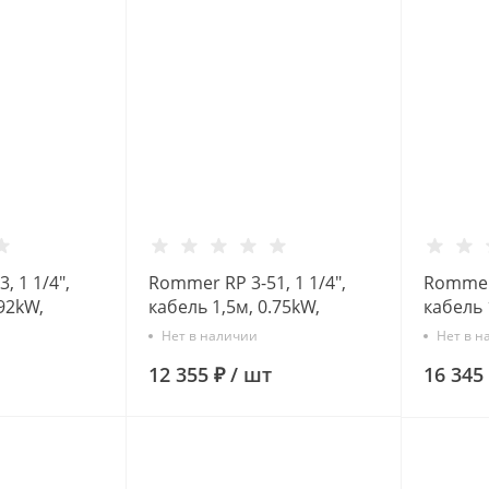
, 1 1/4",
Rommer RP 3-51, 1 1/4",
Rommer 
.92kW,
кабель 1,5м, 0.75kW,
кабель 
асос
Скважинный насос
Скважи
Нет в наличии
Нет в н
12 355 ₽
/
шт
16 345