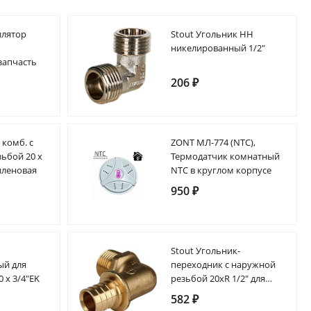
илятор
Stout Угольник НН
никелированный 1/2"
запчасть
206 ₽
 комб. с
ZONT МЛ-774 (NTC),
ьбой 20 х
Термодатчик комнатный
иленовая
NTC в круглом корпусе
950 ₽
Stout Угольник-
ый для
переходник с наружной
0 х 3/4"EK
резьбой 20xR 1/2" для
труб из сшитого
582 ₽
полиэтилена аксиальный