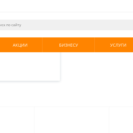
ециалистами и
те. Продолжая
его использования.
АКЦИИ
БИЗНЕСУ
УСЛУГИ
енциальности
.
ия
/
Скважинные насосы