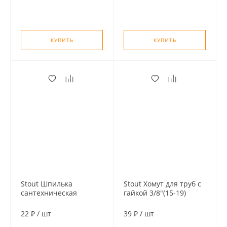
КУПИТЬ
КУПИТЬ
Stout Шпилька
Stout Хомут для труб с
сантехническая
гайкой 3/8"(15-19)
М8*100мм (с дюбелем
М 10*50)
22 ₽
/
шт
39 ₽
/
шт