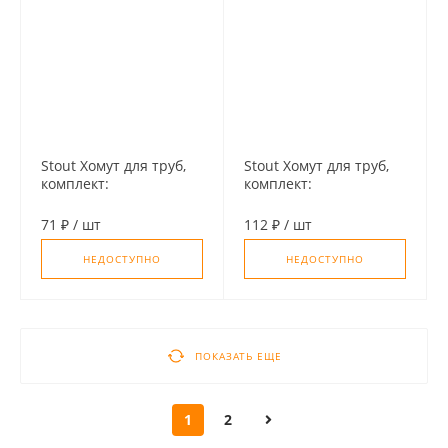
Stout Хомут для труб,
Stout Хомут для труб,
комплект:
комплект:
хомут+шпилька шуруп
хомут+шпилька шуруп
+дюбель пластиковый
+дюбель пластиковый
71 ₽
/
шт
112 ₽
/
шт
1 1/4"(40-45)
2 1/2"(75-80)
НЕДОСТУПНО
НЕДОСТУПНО
ПОКАЗАТЬ ЕЩЕ
1
2