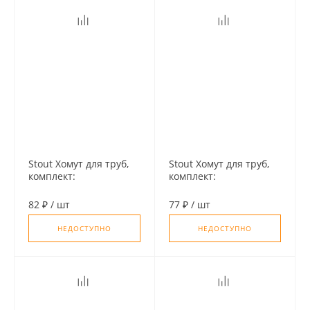
Stout Хомут для труб,
Stout Хомут для труб,
комплект:
комплект:
хомут+шпилька шуруп
хомут+шпилька шуруп
+дюбель пластиковый
+дюбель пластиковый
82 ₽
/
шт
77 ₽
/
шт
2"(59-65)
1 1/2"(47-52)
НЕДОСТУПНО
НЕДОСТУПНО