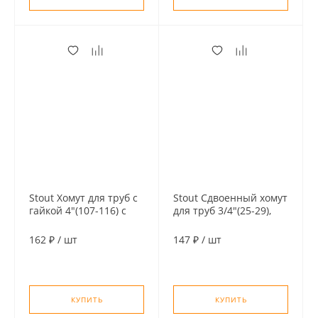
Stout Хомут для труб с
Stout Сдвоенный хомут
гайкой 4"(107-116) с
для труб 3/4"(25-29),
комбинированной
комплект:
гайкой М8-М10
хомут+шпилька шуруп
162 ₽
/
шт
147 ₽
/
шт
+дюбель пластиковый
КУПИТЬ
КУПИТЬ