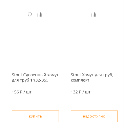
Stout Сдвоенный хомут
Stout Хомут для труб,
для труб 1"(32-35),
комплект:
комплект:
хомут+шпилька шуруп
хомут+шпилька шуруп
+дюбель пластиковый
156 ₽
/
шт
132 ₽
/
шт
+дюбель пластиковый
3"(87-94)
КУПИТЬ
НЕДОСТУПНО