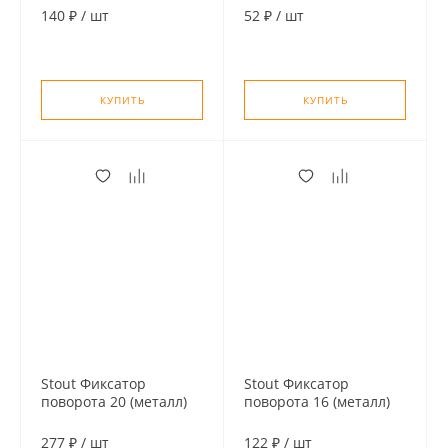
хомут+шпилька шуруп
140 ₽
/
шт
52 ₽
/
шт
+дюбель пластиковый
КУПИТЬ
КУПИТЬ
Stout Фиксатор
Stout Фиксатор
поворота 20 (металл)
поворота 16 (металл)
277 ₽
/
шт
122 ₽
/
шт