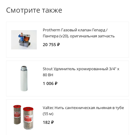
Смотрите также
Protherm Газовый клапан Гепард /
Пантера (v20), оригинальная запчасть
20 755 ₽
Stout Удлинитель хромированный 3/4" х
80 ВН
1 006 ₽
Valtec Нить сантехническая льняная в тубе
(55 м)
182 ₽