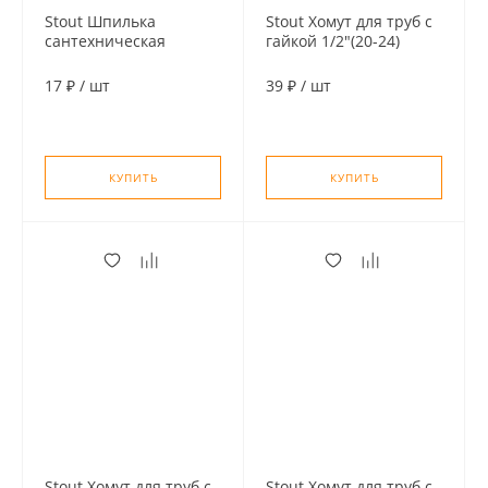
Stout Шпилька
Stout Хомут для труб с
сантехническая
гайкой 1/2"(20-24)
М8*80мм (с дюбелем
М 10*50)
17 ₽
/
шт
39 ₽
/
шт
КУПИТЬ
КУПИТЬ
Stout Хомут для труб с
Stout Хомут для труб с