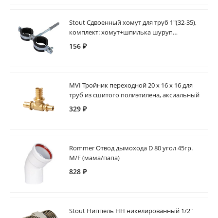
Stout Сдвоенный хомут для труб 1"(32-35),
комплект: хомут+шпилька шуруп
+дюбель пластиковый
156 ₽
MVI Тройник переходной 20 x 16 x 16 для
труб из сшитого полиэтилена, аксиальный
329 ₽
Rommer Отвод дымохода D 80 угол 45гр.
M/F (мама/папа)
828 ₽
Stout Ниппель HH никелированный 1/2"