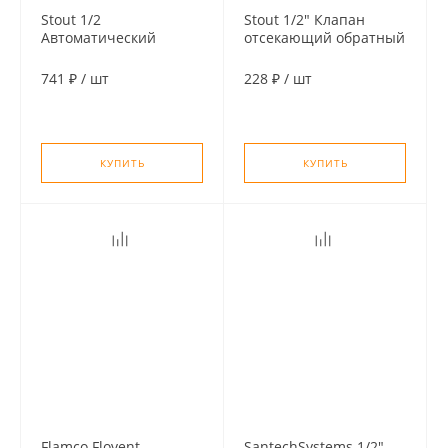
Stout 1/2
Stout 1/2" Клапан
Автоматический
отсекающий обратный
воздухоотводчик
NEW
прямое подключение,
741 ₽
/
шт
228 ₽
/
шт
вертикальный выпуск
КУПИТЬ
КУПИТЬ
Flamco Flovent
SantechSystems 1/2"