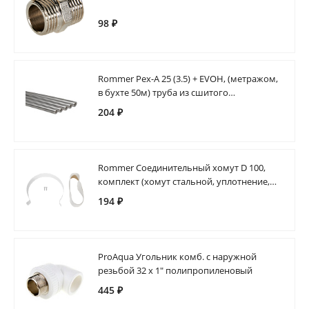
98 ₽
Rommer Pex-A 25 (3.5) + EVOH, (метражом,
в бухте 50м) труба из сшитого
полиэтилена (цвет серый)
204 ₽
Rommer Соединительный хомут D 100,
комплект (хомут стальной, уплотнение,
саморезы 2 шт.)
194 ₽
ProAqua Угольник комб. с наружной
резьбой 32 х 1" полипропиленовый
445 ₽