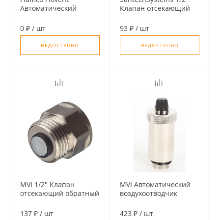
Автоматический
Клапан отсекающий
воздухоотводчик 1/2"
обратный, с
прямое подключение,
уплотнением
0 ₽
/
шт
93 ₽
/
шт
с отсечным клапаном
НЕДОСТУПНО
НЕДОСТУПНО
MVI 1/2" Клапан
MVI Автоматический
отсекающий обратный
воздухоотводчик
прямой 1/2"
137 ₽
/
шт
423 ₽
/
шт