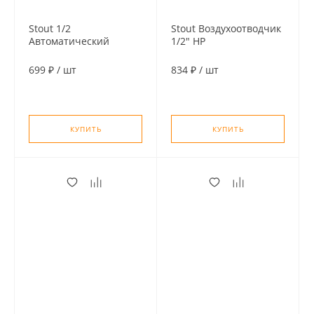
Stout 1/2
Stout Воздухоотводчик
Автоматический
1/2" НР
воздухоотводчик,
автоматический
боковой выпуск
угловой
699 ₽
/
шт
834 ₽
/
шт
(латунь, уплотн. кольцо
никелированный,
- NBR)
вертикальный выпуск
КУПИТЬ
КУПИТЬ