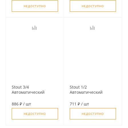
НЕДОСТУПНО
НЕДОСТУПНО
Stout 3/4
Stout 1/2
Автоматический
Автоматический
воздухоотводчик
воздухоотводчик,
прямое подключение
угловой
886 ₽
/
шт
711 ₽
/
шт
(латунь)
НЕДОСТУПНО
НЕДОСТУПНО