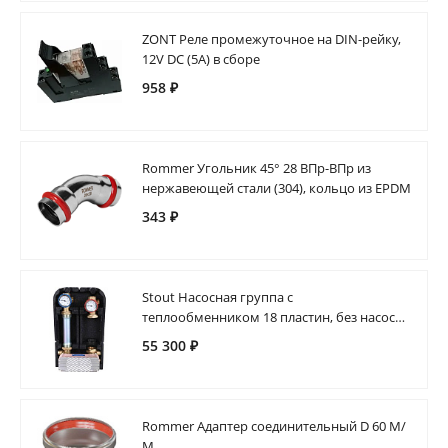
ZONT Реле промежуточное на DIN-рейку,
12V DC (5А) в сборе
958 ₽
Rommer Угольник 45° 28 ВПр-ВПр из
нержавеющей стали (304), кольцо из EPDM
343 ₽
Stout Насосная группа с
теплообменником 18 пластин, без насоса
в теплоизоляции
55 300 ₽
Rommer Адаптер соединительный D 60 М/
М