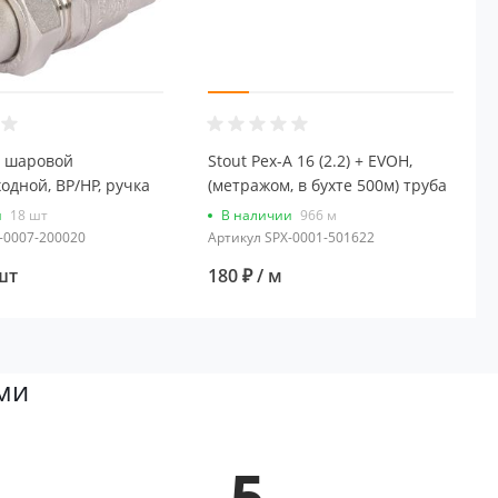
н шаровой
Stout Pex-A 16 (2.2) + EVOH,
одной, ВР/НР, ручка
(метражом, в бухте 500м) труба
/4, американка
из сшитого полиэтилена (цвет
и
18 шт
В наличии
966 м
серый)
-0007-200020
Артикул
SPX-0001-501622
шт
180 ₽
/ м
ми
5.