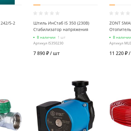
 242/5-2
Штиль ИнСтаб IS 350 (230В)
ZONT SMA
Стабилизатор напряжения
Отопитель
инверторный
контроллер
В наличии
1 шт
В наличи
рейку
Артикул
IS350230
Артикул
ML0
7 890 ₽
/ шт
11 220 ₽