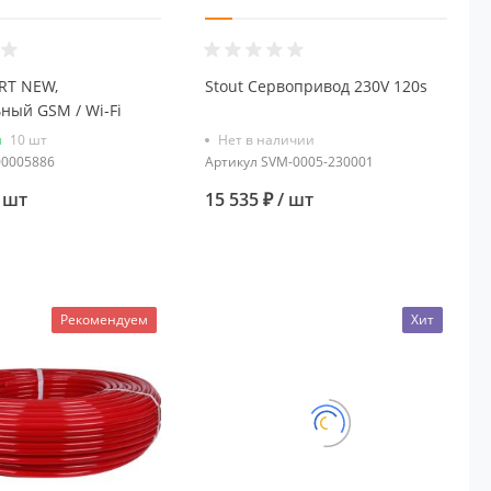
RT NEW,
Stout Сервопривод 230V 120s
ный GSM / Wi-Fi
 на стену и DIN-
и
10 шт
Нет в наличии
0005886
Артикул
SVM-0005-230001
/ шт
15 535 ₽
/ шт
Рекомендуем
Хит