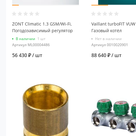
ZONT Climatic 1.3 GSM/Wi-Fi,
Vaillant turboFIT VUW
Погодозависимый регулятор
Газовый котёл
отопления (1 ГВС + 3 контура)
В наличии
1 шт
Нет в наличии
Артикул
ML00004486
Артикул
0010020901
56 430 ₽
/ шт
88 640 ₽
/ шт