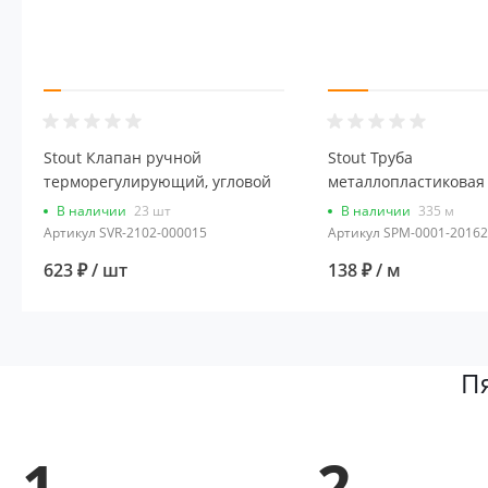
Stout Клапан ручной
Stout Труба
терморегулирующий, угловой
металлопластиковая 
1/2"
(метражом, в бухте 2
В наличии
23 шт
В наличии
335 м
Артикул
SVR-2102-000015
Артикул
SPM-0001-20162
623 ₽
/ шт
138 ₽
/ м
П
1.
2.