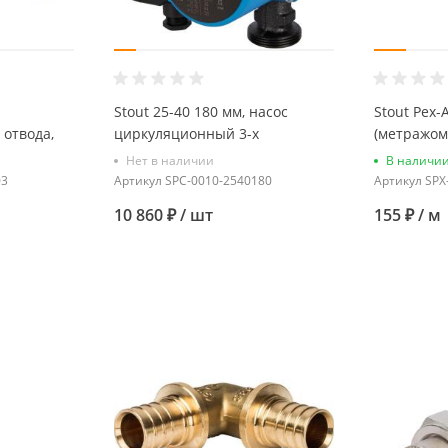
Stout 25-40 180 мм, насос
Stout Pex-A
 отвода,
циркуляционный 3-х
(метражом,
вроконус"
скоростной, с гайками
из сшитог
Нет в наличии
В наличи
красный)
03
Артикул
SPC-0010-2540180
Артикул
SPX
10 860 ₽
/ шт
155 ₽
/ м