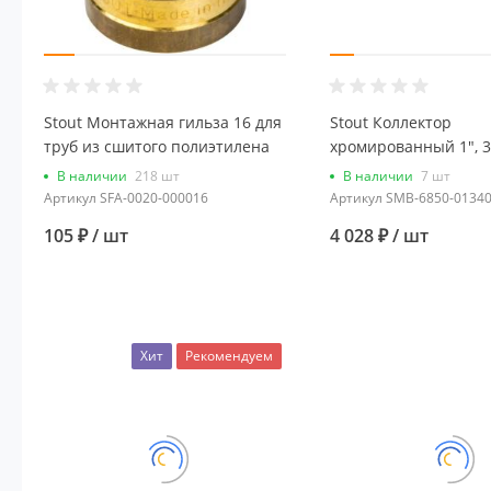
Stout Монтажная гильза 16 для
Stout Коллектор
труб из сшитого полиэтилена
хромированный 1", 3
аксиальный
подключение 3/4" "е
В наличии
218 шт
В наличии
7 шт
Артикул
SFA-0020-000016
Артикул
SMB-6850-0134
105 ₽
/ шт
4 028 ₽
/ шт
Хит
Рекомендуем