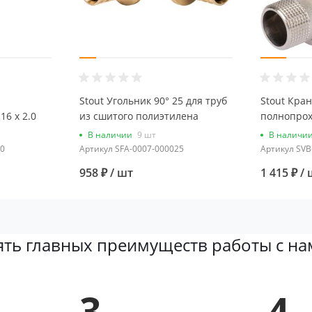
Stout Угольник 90° 25 для труб
Stout Кра
16 х 2.0
из сшитого полиэтилена
полнопрох
00м)
аксиальный
бабочка 3
В наличии
9 шт
В наличи
0
Артикул
SFA-0007-000025
Артикул
SVB
958 ₽
/ шт
1 415 ₽
/ 
ять главных преимуществ работы с на
3.
4.