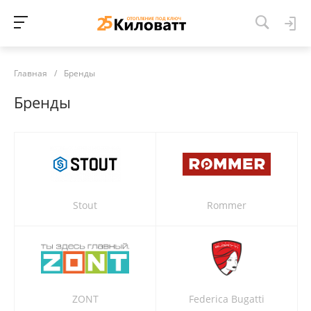
Главная
/
Бренды
Бренды
Stout
Rommer
ZONT
Federica Bugatti