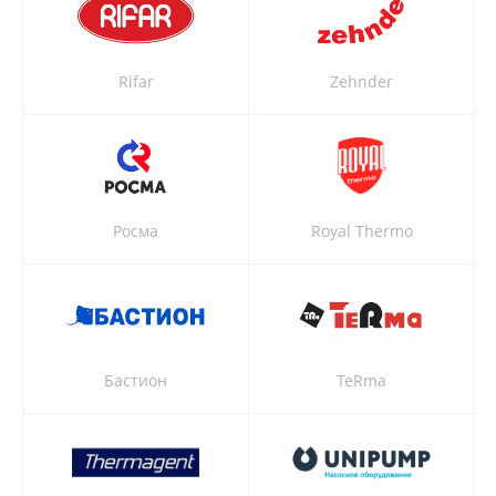
Rifar
Zehnder
Росма
Royal Thermo
Бастион
TeRma