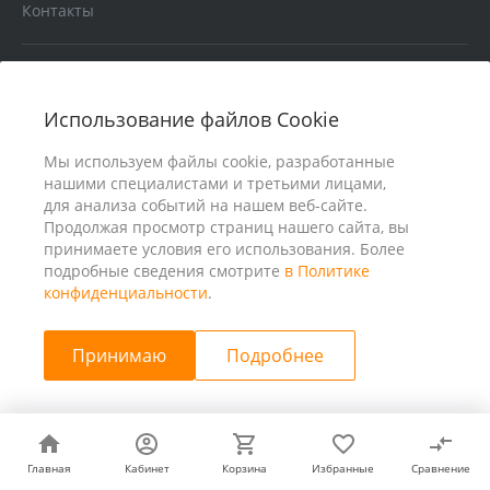
Контакты
Услуги
Использование файлов Cookie
В помощь покупателю
Мы используем файлы cookie, разработанные
нашими специалистами и третьими лицами,
для анализа событий на нашем веб-сайте.
Продолжая просмотр страниц нашего сайта, вы
принимаете условия его использования. Более
подробные сведения смотрите
в Политике
конфиденциальности
.
Принимаю
Подробнее
© 2026 ООО «25 Киловатт» ИНН 4401188290, Все права
защищены
Главная
Главная
Кабинет
Кабинет
Корзина
Корзина
Избранные
Избранные
Сравнение
Сравнение