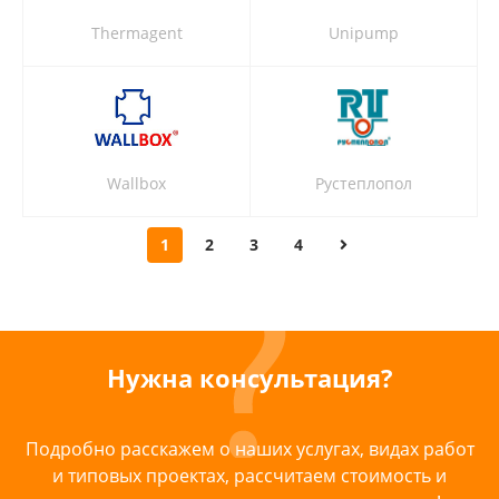
Thermagent
Unipump
Wallbox
Рустеплопол
1
2
3
4
Нужна консультация?
Подробно расскажем о наших услугах, видах работ
и типовых проектах, рассчитаем стоимость и