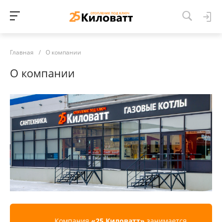
Главная
/
О компании
О компании
Компания
«25 Киловатт»
занимается