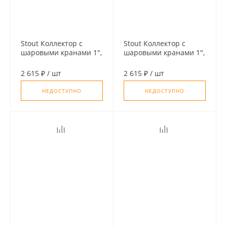
Stout Коллектор с
Stout Коллектор с
шаровыми кранами 1",
шаровыми кранами 1",
3 отвода 1/2" (синие
3 отвода 1/2" (красные
ручки)
ручки)
2 615 ₽
/
шт
2 615 ₽
/
шт
НЕДОСТУПНО
НЕДОСТУПНО