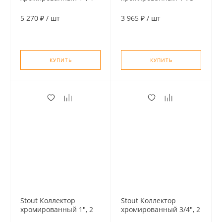
отвода, подключение
отвода, подключение
1/2" (под плоское
1/2" (под плоское
5 270 ₽
/
шт
3 965 ₽
/
шт
уплотнение)
уплотнение)
КУПИТЬ
КУПИТЬ
Stout Коллектор
Stout Коллектор
хромированный 1", 2
хромированный 3/4", 2
отвода, подключение
отвода, подключение