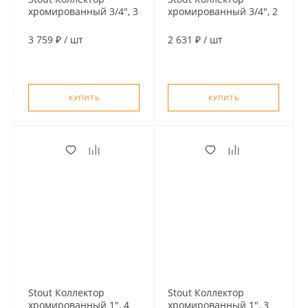
хромированный 3/4", 3
хромированный 3/4", 2
отвода, подключение
отвода, подключение
3/4" "евроконус"
3/4" "евроконус"
3 759 ₽
/
шт
2 631 ₽
/
шт
КУПИТЬ
КУПИТЬ
Stout Коллектор
Stout Коллектор
хромированный 1", 4
хромированный 1", 3