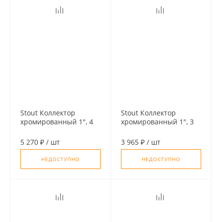
Stout Коллектор
Stout Коллектор
хромированный 1", 4
хромированный 1", 3
отвода, подключение
отвода, подключение
1/2" "евроконус"
1/2" "евроконус"
5 270 ₽
/
шт
3 965 ₽
/
шт
НЕДОСТУПНО
НЕДОСТУПНО