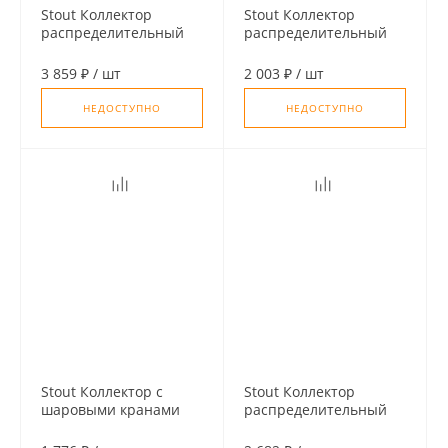
Stout Коллектор
Stout Коллектор
распределительный
распределительный
1", 4 отвода 3/4"ЕК
1", 2 отвода 3/4"ЕК
3 859 ₽
/
шт
2 003 ₽
/
шт
НЕДОСТУПНО
НЕДОСТУПНО
Stout Коллектор с
Stout Коллектор
шаровыми кранами
распределительный
3/4", 2 отвода 1/2"
3/4", 3 отвода 3/4"ЕК
(красные ручки)