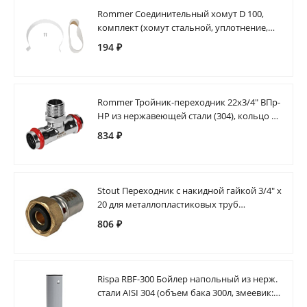
Rommer Соединительный хомут D 100,
комплект (хомут стальной, уплотнение,
саморезы 2 шт.)
194 ₽
Rommer Тройник-переходник 22х3/4" ВПр-
НР из нержавеющей стали (304), кольцо из
EPDM
834 ₽
Stout Переходник с накидной гайкой 3/4" х
20 для металлопластиковых труб
прессовой
806 ₽
Rispa RBF-300 Бойлер напольный из нерж.
стали AISI 304 (объем бака 300л, змеевик:
1.6 м2, 1.5 мм)