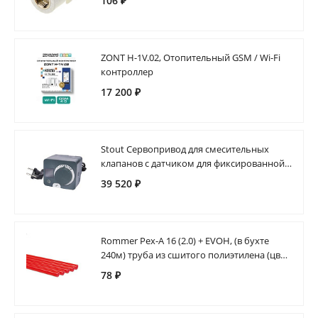
106 ₽
ZONT H-1V.02, Отопительный GSM / Wi-Fi
контроллер
17 200 ₽
Stout Сервопривод для смесительных
клапанов с датчиком для фиксированной
регулировки температуры, AC
39 520 ₽
Rommer Pex-A 16 (2.0) + EVOH, (в бухте
240м) труба из сшитого полиэтилена (цвет
красный)
78 ₽