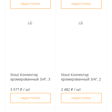
НЕДОСТУПНО
НЕДОСТУПНО
Stout Коллектор
Stout Коллектор
хромированный 3/4", 3
хромированный 3/4", 2
отвода, подключение
отвода, подключение
1/2" (под плоское
1/2" (под плоское
3 577 ₽
/
шт
2 482 ₽
/
шт
уплотнение)
уплотнение)
НЕДОСТУПНО
НЕДОСТУПНО