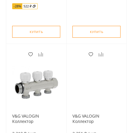
подключение 3/4"
-28%
522 ₽
"евроконус"
КУПИТЬ
КУПИТЬ
V&G VALOGIN
V&G VALOGIN
Коллектор
Коллектор
распределительный
распределительный
1", 3 отвода,
1", 2 отвода,