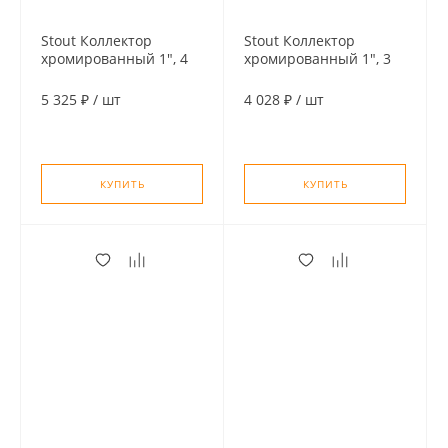
Stout Коллектор
Stout Коллектор
хромированный 1", 4
хромированный 1", 3
отвода, подключение
отвода, подключение
3/4" "евроконус"
3/4" "евроконус"
5 325 ₽
/
шт
4 028 ₽
/
шт
КУПИТЬ
КУПИТЬ