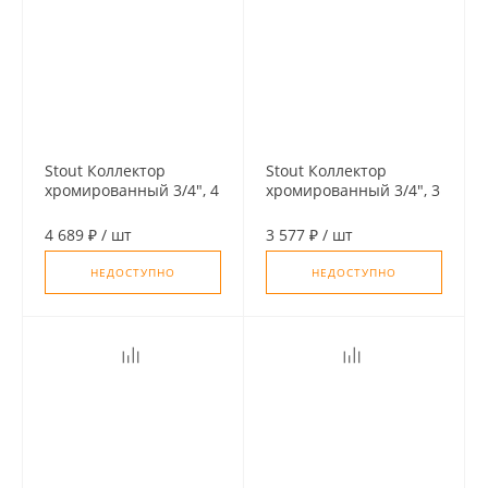
Stout Коллектор
Stout Коллектор
хромированный 3/4", 4
хромированный 3/4", 3
отвода, подключение
отвода, подключение
1/2" "евроконус"
1/2" "евроконус"
4 689 ₽
/
шт
3 577 ₽
/
шт
НЕДОСТУПНО
НЕДОСТУПНО