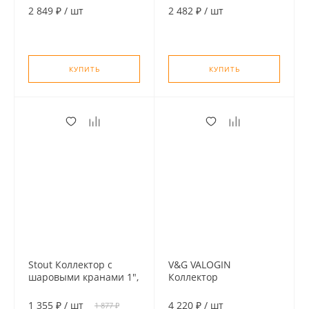
1/2" "евроконус"
1/2" "евроконус"
2 849 ₽
/
шт
2 482 ₽
/
шт
КУПИТЬ
КУПИТЬ
Stout Коллектор с
V&G VALOGIN
шаровыми кранами 1",
Коллектор
2 отвода 1/2" (синие
распределительный
ручки)
1", 4 отвода,
1 355 ₽
/
шт
4 220 ₽
/
шт
1 877 ₽