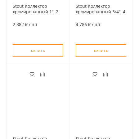
Stout Коллектор
Stout Коллектор
хромированный 1", 2
хромированный 3/4", 4
отвода, подключение
отвода, подключение
3/4" "евроконус"
3/4" "евроконус"
2 882 ₽
/
шт
4 786 ₽
/
шт
КУПИТЬ
КУПИТЬ
Stout Коллектор
Stout Коллектор