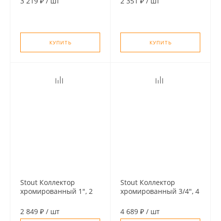
3 219 ₽
/
шт
2 351 ₽
/
шт
подключение 3/4"
подключение 3/4"
"евроконус"
"евроконус"
КУПИТЬ
КУПИТЬ
Stout Коллектор
Stout Коллектор
хромированный 1", 2
хромированный 3/4", 4
отвода, подключение
отвода, подключение
1/2" (под плоское
1/2" (под плоское
2 849 ₽
/
шт
4 689 ₽
/
шт
уплотнение)
уплотнение)