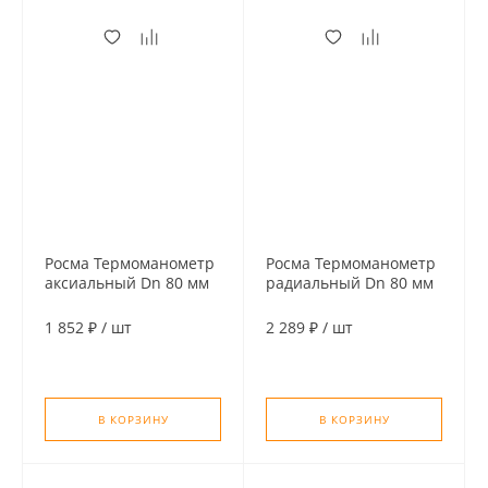
Росма Термоманометр
Росма Термоманометр
аксиальный Dn 80 мм
радиальный Dn 80 мм
1/2", 120°C, 0,6 MPa (6
1/2", 120°C, 0,4 MPa (4
бар) с отсечным
бар) с отсечным
1 852 ₽
/
шт
2 289 ₽
/
шт
клапаном 46 мм
клапаном 46 мм
В КОРЗИНУ
В КОРЗИНУ