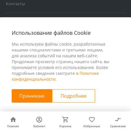
Контакты
Услуги
Использование файлов Cookie
В помощь покупателю
Мы используем файлы cookie, разработанные
нашими специалистами и третьими лицами,
для анализа событий на нашем веб-сайте.
Продолжая просмотр страниц нашего сайта, вы
принимаете условия его использования. Более
подробные сведения смотрите
в Политике
конфиденциальности
.
Принимаю
Подробнее
© 2026 ООО «25 Киловатт» ИНН 4401188290, Все права
защищены
Главная
Главная
Кабинет
Кабинет
Корзина
Корзина
Избранные
Избранные
Сравнение
Сравнение