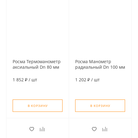
Росма Термоманометр
Росма Манометр
аксиальный Dn 80 мм
радиальный Dn 100 мм
1/2", 120°C, 0,4 MPa (4
1/2" 1 MPa (10 бар)
бар) с отсечным
1 852 ₽
/
шт
1 202 ₽
/
шт
клапаном 46 мм
В КОРЗИНУ
В КОРЗИНУ