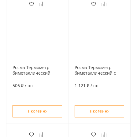
Росма Термометр
Росма Термометр
биметаллический
биметаллический с
накладной с пружиной
погружной гильзой Dn
Dn 63 мм, 120°С
80 мм, 120°С, гильза 64
506 ₽
/
шт
1 121 ₽
/
шт
мм 1/2"
В КОРЗИНУ
В КОРЗИНУ