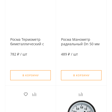
Росма Термометр
Росма Манометр
биметаллический с
радиальный Dn 50 мм
погружной гильзой Dn
1/4" 1 MPa (10 бар)
63 мм, 120°С, гильза 46
782 ₽
/
шт
489 ₽
/
шт
мм 1/2"
В КОРЗИНУ
В КОРЗИНУ