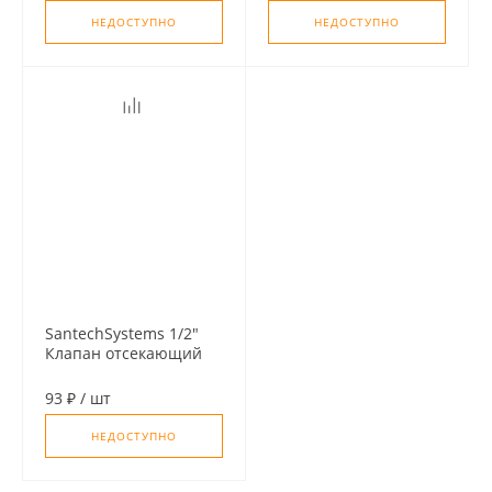
НЕДОСТУПНО
НЕДОСТУПНО
SantechSystems 1/2"
Клапан отсекающий
обратный, с
уплотнением
93 ₽
/
шт
НЕДОСТУПНО