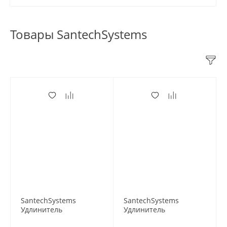
Товары SantechSystems
SantechSystems
SantechSystems
Удлинитель
Удлинитель
хромированный 1" х
хромированный 1" х