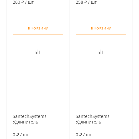
30 ВН
20 ВН
280 ₽
/
шт
258 ₽
/
шт
В КОРЗИНУ
В КОРЗИНУ
SantechSystems
SantechSystems
Удлинитель
Удлинитель
хромированный 1" х
хромированный 1" х
50 ВН
40 ВН
0 ₽
/
шт
0 ₽
/
шт