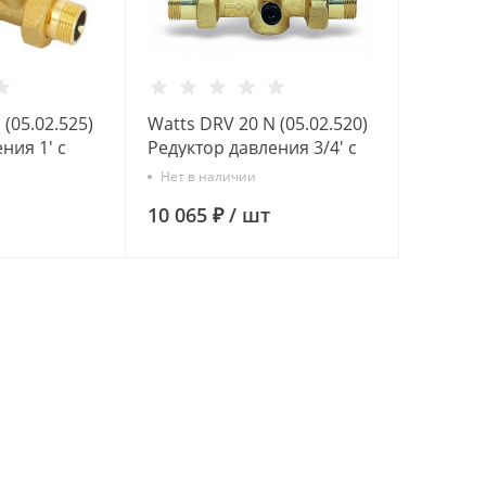
 (05.02.525)
Watts DRV 20 N (05.02.520)
ния 1' с
Редуктор давления 3/4' с
 шкалой
регулятором и шкалой
Нет в наличии
екте)
(гайки в комплекте)
10 065 ₽
/
шт