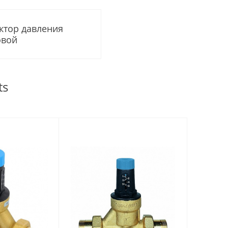
ктор давления
овой
ts