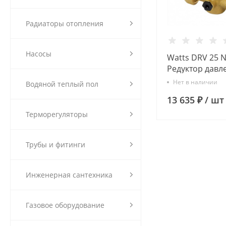
Радиаторы отопления
Насосы
Watts DRV 25 N
Редуктор давле
регулятором и
Нет в наличии
Водяной теплый пол
(гайки в компл
13 635 ₽
/
шт
Терморегуляторы
Трубы и фитинги
Инженерная сантехника
Газовое оборудование