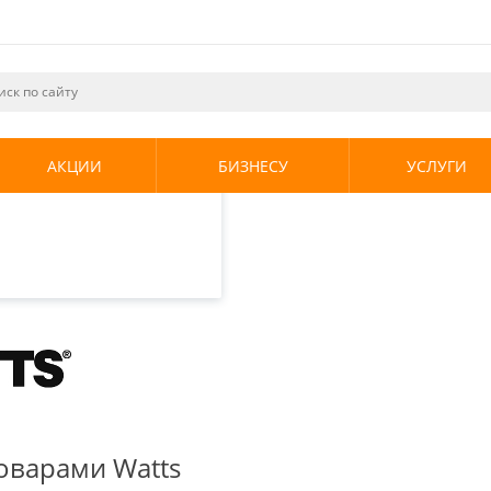
ециалистами и
те. Продолжая
его использования.
АКЦИИ
БИЗНЕСУ
УСЛУГИ
енциальности
.
товарами Watts