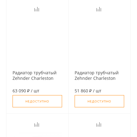
Радиатор трубчатый
Радиатор трубчатый
Zehnder Charleston
Zehnder Charleston
3180, 08 сек. 1/2 ниж.
3180, 06 сек. 1/2 ниж.
подкл. RAL9016
подк. RAL9016 (кроншт.
63 090 ₽
/
шт
51 860 ₽
/
шт
(кроншт. в компл)
в компл)
НЕДОСТУПНО
НЕДОСТУПНО