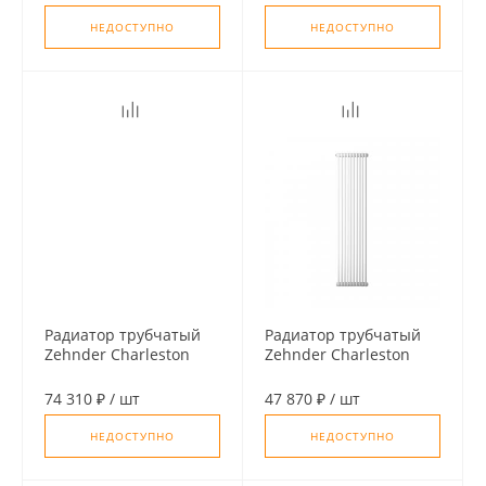
(кроншт. в компл)
(кроншт.в компл)
НЕДОСТУПНО
НЕДОСТУПНО
Радиатор трубчатый
Радиатор трубчатый
Zehnder Charleston
Zehnder Charleston
3180, 10 cек.1/2 ниж.
3180, 08 сек. 1/2
подк. RAL9016 (кроншт.
бок.подк. RAL9016
74 310 ₽
/
шт
47 870 ₽
/
шт
в компл)
(кроншт.в компл)
НЕДОСТУПНО
НЕДОСТУПНО