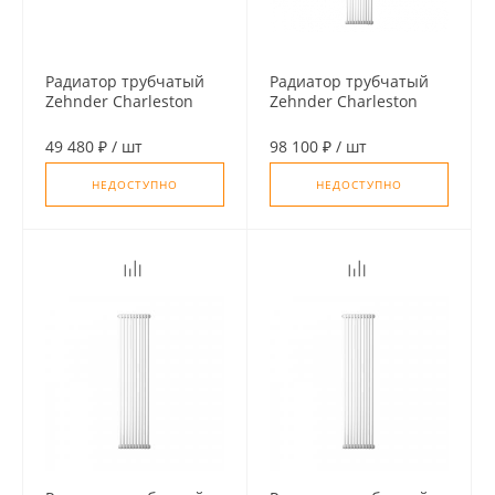
Радиатор трубчатый
Радиатор трубчатый
Zehnder Charleston
Zehnder Charleston
2180, 12 сек. 1/2
3180, 14 сек. 1/2
бок.подк. RAL9016
ниж.подк. RAL9016
49 480 ₽
/
шт
98 100 ₽
/
шт
(кроншт.в компл)
(кроншт.в компл)
НЕДОСТУПНО
НЕДОСТУПНО