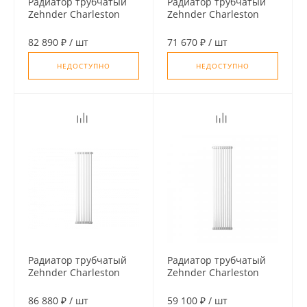
Радиатор трубчатый
Радиатор трубчатый
Zehnder Charleston
Zehnder Charleston
3180, 14 сек. 1/2
3180, 12 сек. 1/2
бок.подк. RAL9016
бок.подк. RAL9016
82 890 ₽
/
шт
71 670 ₽
/
шт
(кроншт.в компл)
(кроншт.в компл)
НЕДОСТУПНО
НЕДОСТУПНО
Радиатор трубчатый
Радиатор трубчатый
Zehnder Charleston
Zehnder Charleston
3180, 12 сек. 1/2
3180, 10 сек. 1/2
ниж.подк. RAL9016
бок.подк. RAL9016
86 880 ₽
/
шт
59 100 ₽
/
шт