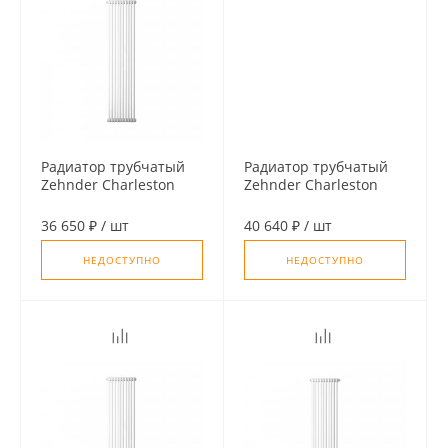
Радиатор трубчатый
Радиатор трубчатый
Zehnder Charleston
Zehnder Charleston
3180, 06 сек. 1/2
3180, 04 сек. 1/2
бок.подк. RAL9016
ниж.подк. RAL9016
36 650 ₽
/
шт
40 640 ₽
/
шт
(кроншт.в компл)
(кроншт. в компл)
НЕДОСТУПНО
НЕДОСТУПНО