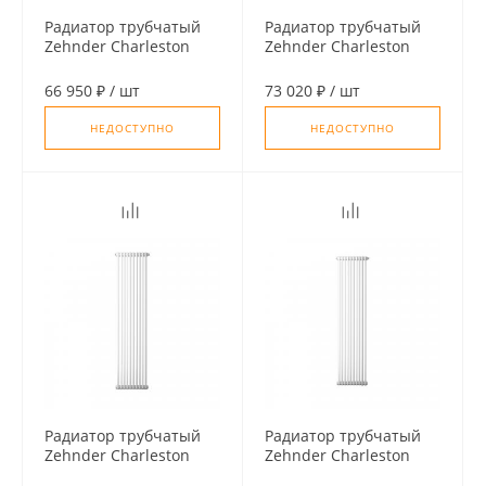
Радиатор трубчатый
Радиатор трубчатый
Zehnder Charleston
Zehnder Charleston
3150, 14 сек. 1/2
3150, 12 сек. 1/2
бок.подк. RAL9016
ниж.подк. RAL9016
66 950 ₽
/
шт
73 020 ₽
/
шт
(кроншт.в компл)
(кроншт.в компл)
НЕДОСТУПНО
НЕДОСТУПНО
Радиатор трубчатый
Радиатор трубчатый
Zehnder Charleston
Zehnder Charleston
3150, 12 сек. 1/2
3150, 10 сек. 1/2