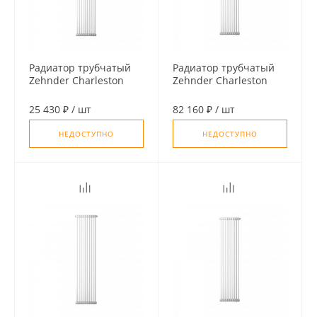
Радиатор трубчатый
Радиатор трубчатый
Zehnder Charleston
Zehnder Charleston
3180, 04 сек. 1/2
3150, 14 сек. 1/2
бок.подк. RAL9016
ниж.подк. RAL9016
25 430 ₽
/
шт
82 160 ₽
/
шт
(кроншт.в компл)
(кроншт.в компл)
НЕДОСТУПНО
НЕДОСТУПНО