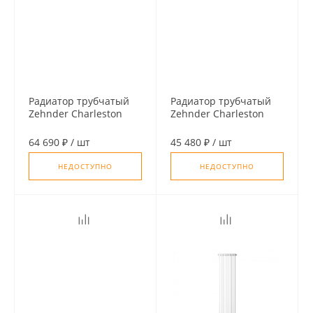
Радиатор трубчатый
Радиатор трубчатый
Zehnder Charleston
Zehnder Charleston
2180, 12 сек. 1/2
2200, 10 сек. 1/2
ниж.подк. RAL9016
бок.подк. RAL9016
64 690 ₽
/
шт
45 480 ₽
/
шт
(кроншт.в компл)
(кроншт.в компл)
НЕДОСТУПНО
НЕДОСТУПНО