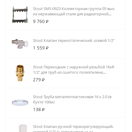
Stout SMS-0923 Коллекторная группа 05 вых.
из нержавеющей стали для радиаторной
разводки
9 760 ₽
Stout Клапан термостатический, осевой 1/2"
1 559 ₽
Stout Переходник с наружной резьбой 16xR
1/2" для труб из сшитого полиэтилена
аксиальный
279 ₽
Stout Труба металлопластиковая 16 х 2.0 (в
бухте 100м)
138 ₽
Stout Клапан ручной терморегулирующий,
угловой 1/2" (с дополнительным