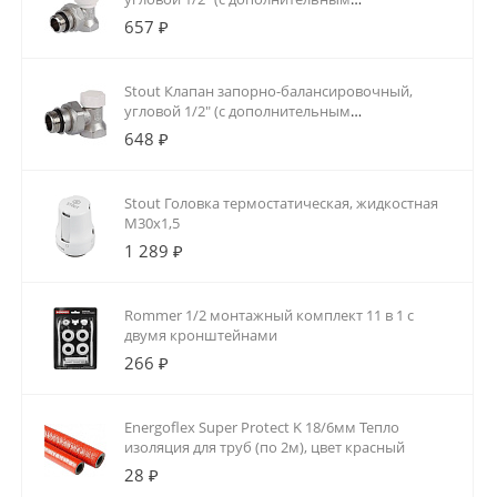
уплотнением)
657 ₽
Stout Клапан запорно-балансировочный,
угловой 1/2" (с дополнительным
уплотнением)
648 ₽
Stout Головка термостатическая, жидкостная
M30x1,5
1 289 ₽
Rommer 1/2 монтажный комплект 11 в 1 с
двумя кронштейнами
266 ₽
Energoflex Super Protect K 18/6мм Тепло
изоляция для труб (по 2м), цвет красный
28 ₽