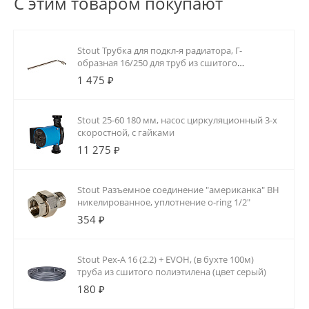
С этим товаром покупают
Stout Трубка для подкл-я радиатора, Г-
образная 16/250 для труб из сшитого
полиэтилена аксиальный
1 475 ₽
Stout 25-60 180 мм, насос циркуляционный 3-х
скоростной, с гайками
11 275 ₽
Stout Разъемное соединение "американка" ВН
никелированное, уплотнение o-ring 1/2"
354 ₽
Stout Pex-A 16 (2.2) + EVOH, (в бухте 100м)
труба из сшитого полиэтилена (цвет серый)
180 ₽