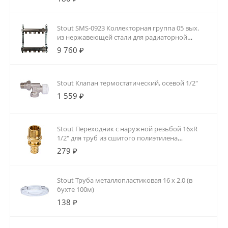
Stout SMS-0923 Коллекторная группа 05 вых.
из нержавеющей стали для радиаторной
разводки
9 760 ₽
Stout Клапан термостатический, осевой 1/2"
1 559 ₽
Stout Переходник с наружной резьбой 16xR
1/2" для труб из сшитого полиэтилена
аксиальный
279 ₽
Stout Труба металлопластиковая 16 х 2.0 (в
бухте 100м)
138 ₽