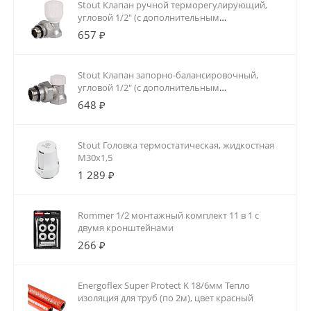
Stout Клапан ручной терморегулирующий,
угловой 1/2" (с дополнительным
уплотнением)
657 ₽
Stout Клапан запорно-балансировочный,
угловой 1/2" (с дополнительным
уплотнением)
648 ₽
Stout Головка термостатическая, жидкостная
M30x1,5
1 289 ₽
Rommer 1/2 монтажный комплект 11 в 1 с
двумя кронштейнами
266 ₽
Energoflex Super Protect K 18/6мм Тепло
изоляция для труб (по 2м), цвет красный