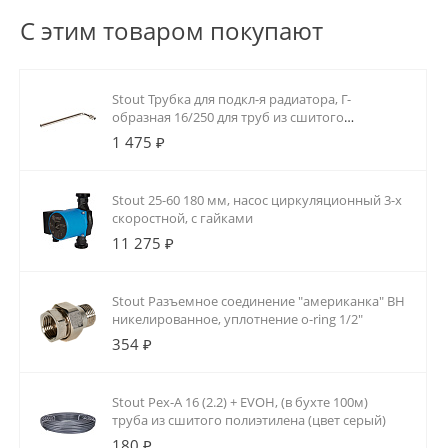
С этим товаром покупают
Stout Трубка для подкл-я радиатора, Г-
образная 16/250 для труб из сшитого
полиэтилена аксиальный
1 475 ₽
Stout 25-60 180 мм, насос циркуляционный 3-х
скоростной, с гайками
11 275 ₽
Stout Разъемное соединение "американка" ВН
никелированное, уплотнение o-ring 1/2"
354 ₽
Stout Pex-A 16 (2.2) + EVOH, (в бухте 100м)
труба из сшитого полиэтилена (цвет серый)
180 ₽