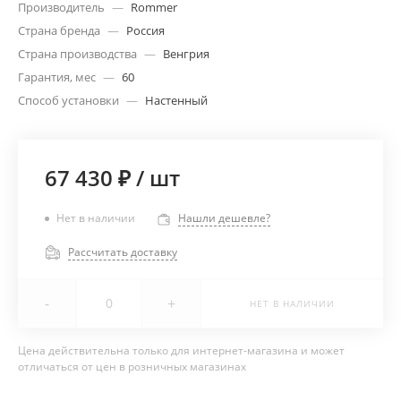
Производитель
—
Rommer
Страна бренда
—
Россия
Страна производства
—
Венгрия
Гарантия, мес
—
60
Способ установки
—
Настенный
67 430 ₽
/
шт
Нет в наличии
Нашли дешевле?
Рассчитать доставку
-
+
НЕТ В НАЛИЧИИ
Цена действительна только для интернет-магазина и может
отличаться от цен в розничных магазинах