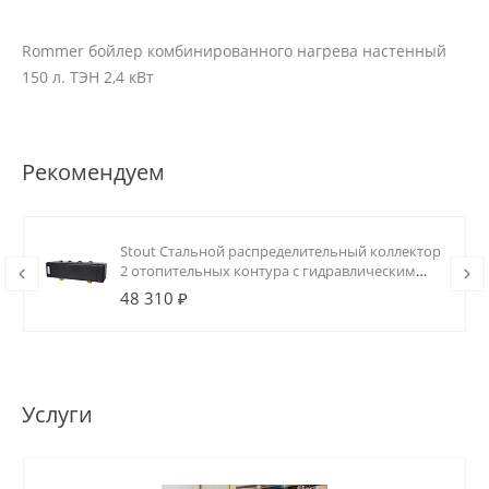
Rommer бойлер комбинированного нагрева настенный
150 л. ТЭН 2,4 кВт
Рекомендуем
Stout Стальной распределительный коллектор
2 отопительных контура с гидравлическим
разделителем DN20
48 310 ₽
Услуги