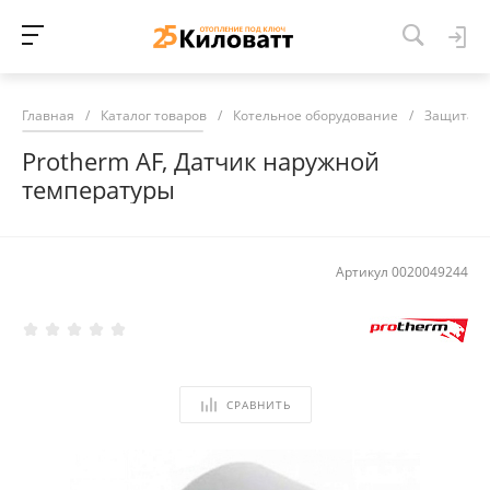
Главная
/
Каталог товаров
/
Котельное оборудование
/
Защита и
Protherm AF, Датчик наружной
температуры
Артикул
0020049244
СРАВНИТЬ