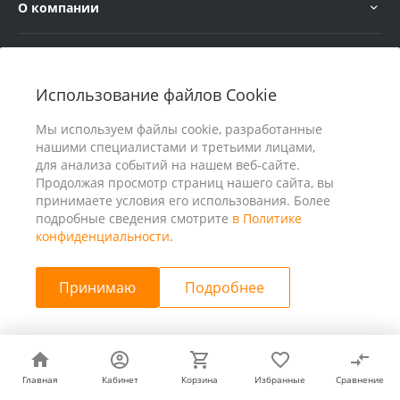
О компании
Услуги
Использование файлов Cookie
В помощь покупателю
Мы используем файлы cookie, разработанные
нашими специалистами и третьими лицами,
для анализа событий на нашем веб-сайте.
Продолжая просмотр страниц нашего сайта, вы
принимаете условия его использования. Более
подробные сведения смотрите
в Политике
конфиденциальности
.
Принимаю
Подробнее
© 2026 ООО «25 Киловатт» ИНН 4401188290, Все права
защищены
Главная
Главная
Кабинет
Кабинет
Корзина
Корзина
Избранные
Избранные
Сравнение
Сравнение