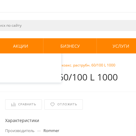
ециалистами и
те. Продолжая
его использования.
АКЦИИ
БИЗНЕСУ
УСЛУГИ
енциальности
.
оды
/
Rommer Труба дымохода коакс. раструбн. 60/100 L 1000
. раструбн. 60/100 L 1000
СРАВНИТЬ
ОТЛОЖИТЬ
Характеристики
Производитель
—
Rommer