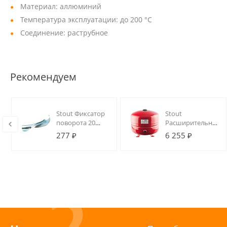
Материал: аллюминий
Температура эксплуатации: до 200 °C
Соединение: раструбное
Рекомендуем
Stout Фиксатор
Stout
поворота 20
Расширительный
(металл)
бак на отопление
277 ₽
6 255 ₽
35 л. (цвет
красный)