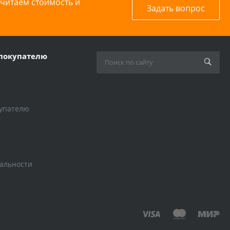
считаем стоимость и
Задать вопрос
покупателю
упателю
альности