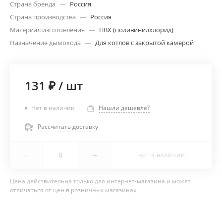
Страна бренда
—
Россия
Страна производства
—
Россия
Материал изготовления
—
ПВХ (поливинилхлорид)
Назначение дымохода
—
Для котлов с закрытой камерой
131 ₽
/
шт
Нет в наличии
Нашли дешевле?
Рассчитать доставку
-
+
НЕТ В НАЛИЧИИ
Цена действительна только для интернет-магазина и может
отличаться от цен в розничных магазинах