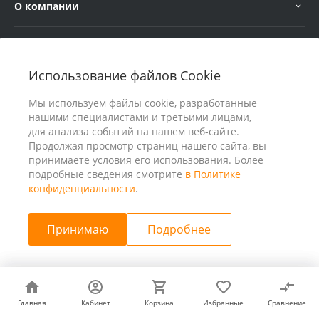
О компании
Услуги
Использование файлов Cookie
В помощь покупателю
Мы используем файлы cookie, разработанные
нашими специалистами и третьими лицами,
для анализа событий на нашем веб-сайте.
Продолжая просмотр страниц нашего сайта, вы
принимаете условия его использования. Более
подробные сведения смотрите
в Политике
конфиденциальности
.
Принимаю
Подробнее
© 2026 ООО «25 Киловатт» ИНН 4401188290, Все права
защищены
Главная
Главная
Кабинет
Кабинет
Корзина
Корзина
Избранные
Избранные
Сравнение
Сравнение