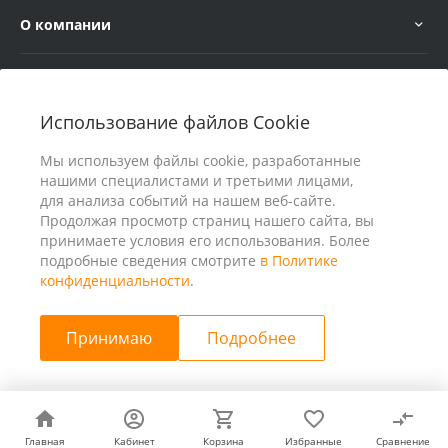
О компании
Услуги
Использование файлов Cookie
В помощь покупателю
Мы используем файлы cookie, разработанные
нашими специалистами и третьими лицами,
для анализа событий на нашем веб-сайте.
Продолжая просмотр страниц нашего сайта, вы
принимаете условия его использования. Более
подробные сведения смотрите
в Политике
конфиденциальности
.
Принимаю
Подробнее
© 2026 ООО «25 Киловатт» ИНН 4401188290, Все права
защищены
Главная
Главная
Кабинет
Кабинет
Корзина
Корзина
Избранные
Избранные
Сравнение
Сравнение