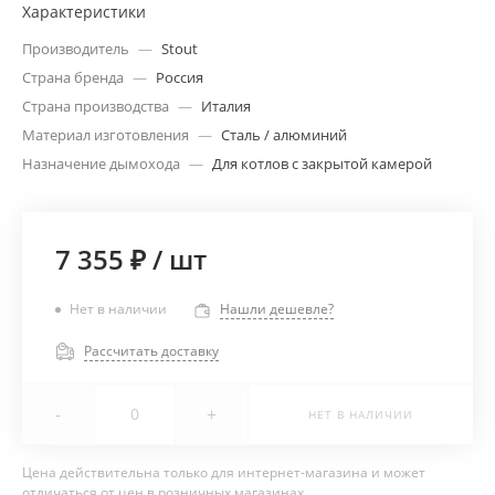
Характеристики
Производитель
—
Stout
Страна бренда
—
Россия
Страна производства
—
Италия
Материал изготовления
—
Сталь / алюминий
Назначение дымохода
—
Для котлов с закрытой камерой
7 355 ₽
/
шт
Нет в наличии
Нашли дешевле?
Рассчитать доставку
-
+
НЕТ В НАЛИЧИИ
Цена действительна только для интернет-магазина и может
отличаться от цен в розничных магазинах