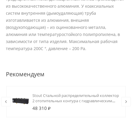
из высококачественного алюминия. У коаксиальных
систем внутренняя (дымоудаляющая) труба
изготавливается из алюминия, внешняя
(воздухоподающая) – из оцинкованного металла,
алюминия или температуростойкого полипропилена, в
зависимости от типа изделия. Максимальная рабочая
температура 200С °, давление – 200 Ра.
Рекомендуем
Stout Стальной распределительный коллектор
2 отопительных контура с гидравлическим
разделителем DN20
48 310 ₽