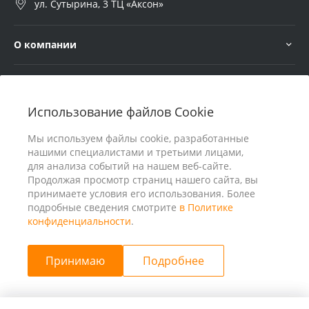
ул. Сутырина, 3 ТЦ «Аксон»
О компании
Услуги
Использование файлов Cookie
В помощь покупателю
Мы используем файлы cookie, разработанные
нашими специалистами и третьими лицами,
для анализа событий на нашем веб-сайте.
Продолжая просмотр страниц нашего сайта, вы
принимаете условия его использования. Более
подробные сведения смотрите
в Политике
конфиденциальности
.
Принимаю
Подробнее
© 2026 ООО «25 Киловатт» ИНН 4401188290, Все права