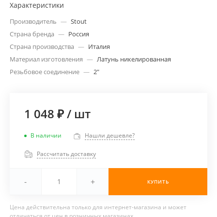
Характеристики
Производитель
—
Stout
Страна бренда
—
Россия
Страна производства
—
Италия
Материал изготовления
—
Латунь никелированная
Резьбовое соединение
—
2"
1 048 ₽
/
шт
В наличии
Нашли дешевле?
Рассчитать доставку
-
+
КУПИТЬ
Цена действительна только для интернет-магазина и может
отличаться от цен в розничных магазинах