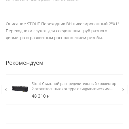
Описание STOUT Переходник ВН никелированный 2"X1"
Переходники служат для соединения труб разного
диаметра и различным расположением резьбы.
Рекомендуем
Stout Стальной распределительный коллектор
2 отопительных контура с гидравлическим
разделителем DN20
48 310 ₽