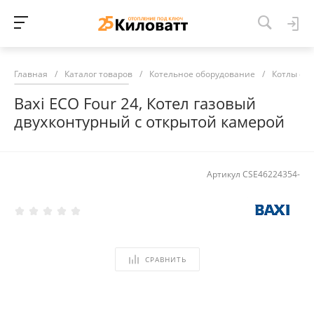
Главная
/
Каталог товаров
/
Котельное оборудование
/
Котлы от
Baxi ECO Four 24, Котел газовый
двухконтурный с открытой камерой
Артикул
CSE46224354-
СРАВНИТЬ