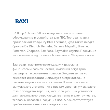
его. Сотрудники компании работают оперативно и
качественно, соблюдают требования
безопасности.
BAXI S.p.A. более 50 лет выпускает отопительное
оборудование и устройства для ГВС. Торговая марка
принадлежит холдингу BDR Thermea, куда также входят
бренды De Dietrich, Remeha, Santon, Megaflo, Broetje,
Potterton, Chappee, BaxiRoca, Baymak и другие. Продукция
корпорации представлена более чем в 70 странах мира.
Благодаря научному потенциалу и широким
финансовым возможностям, компания регулярно
расширяет ассортимент товаров. Холдинг активно
внедряет инновации и лидирует в стремительно
развивающихся сегментах рынка. К ним относится
выпуск систем отопления с низким уровнем углекислого
газа в продуктах горения, когенерационных установок
для параллельного производства тепла и электричества,
тепловых насосов. Продукция BAXI S.p.A. соответствует
требованиям качества и надежности.