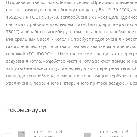
В производстве котлов «Лемакс» серии «Премиум» применяе
соответствующая европейскому стандарту EN 10130:2006, а
16523-97 и ГОСТ 9045-93. Теплообменник имеет цилиндричес
системах с рабочим давлением 2 атм. Благодаря покрытию 
750°С) и обработке ингибирующим составом, теплообменник
минеральных масел. - Котел не требует подключения к эле
газогорелочного устройства и газовым клапаном итальянско
горелкой «POLIDORO». - Наличие системы защиты от перегре
задувания котла. - Удобство чистки котла за счет примене
защиты безопасности (установлен датчик перегрева теплоо
площади теплообмена; изменения конструкции турбулизатор
Увеличение первичного и вторичного притока воздуха. - Воз
Рекомендуем
Штиль ИнСтаб
Штиль ИнСтаб