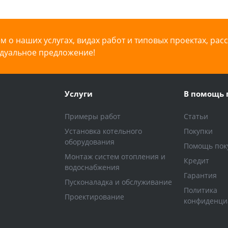
 о наших услугах, видах работ и типовых проектах, рас
дуальное предложение!
Услуги
В помощь 
Примеры работ
Статьи
Установка котельного
Покупки
оборудования
Помощь пок
Монтаж систем отопления и
Кредит
водоснабжения
Гарантия
Пусконаладка и обслуживание
Политика
Проектирование
конфиденци