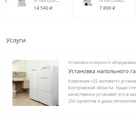
IS 1000 (220-
IS 350 (230В)
230В)
Стабилизатор
14 540 ₽
7 890 ₽
Стабилизатор
напряжения
напряжения
инверторный
инверторный
Услуги
Установка котельного оборудован
Установка напольного га
Компания «25 киловатт» устана
Костромской области. Наши сп
качественно установят его в к
250 проектов и даем пятилетн