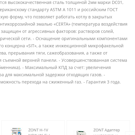
тся высококачественная сталь толщиной 2мм марки DC01,
мериканскому стандарту ASTM A 1011 и российским ГОСТ
кую форму, что позволяет работать котлу в закрытых
антикоррозийной эмалью «CERTA» (температура воздействия
 защищен от агрессивных факторов: растворов солей,
ктрической сети. - Оснащение оригинальными компонентами
го концерна «SIT», а также инжекционной микрофакельной
ва, прерывания тяги, сажеобразования, а также от
ния съемной верхней панели. - Усовершенствованная система
бменника). - Максимальный КПД за счет: увеличения
а для максимальной задержки отходящих газов. -
можность перехода на сжиженный газ. - Гарантия 3 года.
ZONT H-1V
ZONT Адаптер