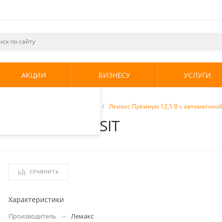
ециалистами и
те. Продолжая
его использования.
АКЦИИ
БИЗНЕСУ
УСЛУГИ
енциальности
.
отопления
/
Газовые котлы
/
Лемакс Премиум 12,5 В с автоматикой
оматикой 630 SIT
СРАВНИТЬ
Характеристики
Производитель
—
Лемакс