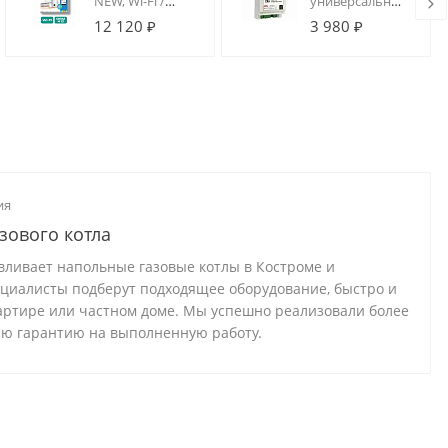
NEW, Wi-Fi /
универсальный
GSM термостат
для
12 120 ₽
3 980 ₽
для котлов на
подключения
DIN-рейку
котла по
цифровой
шине (DIN)
ия
зового котла
вливает напольные газовые котлы в Костроме и
ециалисты подберут подходящее оборудование, быстро и
вартире или частном доме. Мы успешно реализовали более
юю гарантию на выполненную работу.