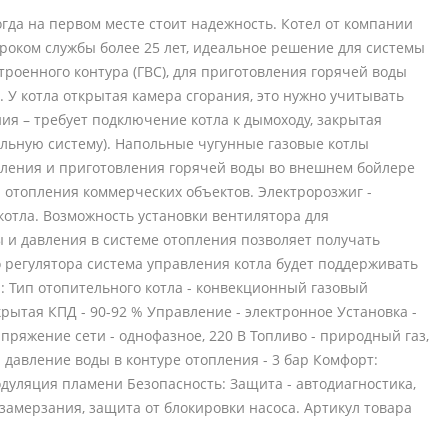
огда на первом месте стоит надежность. Котел от компании
оком службы более 25 лет, идеальное решение для системы
троенного контура (ГВС), для приготовления горячей воды
 У котла открытая камера сгорания, это нужно учитывать
я – требует подключение котла к дымоходу, закрытая
альную систему). Напольные чугунные газовые котлы
пления и приготовления горячей воды во внешнем бойлере
я отопления коммерческих объектов. Электророзжиг -
котла. Возможность установки вентилятора для
и давления в системе отопления позволяет получать
регулятора система управления котла будет поддерживать
: Тип отопительного котла - конвекционный газовый
рытая КПД - 90-92 % Управление - электронное Установка -
ряжение сети - однофазное, 220 В Топливо - природный газ,
. давление воды в контуре отопления - 3 бар Комфорт:
дуляция пламени Безопасность: Защита - автодиагностика,
замерзания, защита от блокировки насоса. Артикул товара