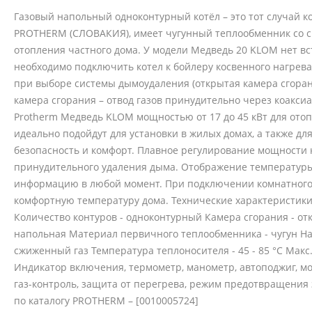
Газовый напольный одноконтурный котёл – это тот случай к
PROTHERM (СЛОВАКИЯ), имеет чугунный теплообменник со ср
отопления частного дома. У модели Медведь 20 KLOM нет вс
необходимо подключить котел к бойлеру косвенного нагрева.
при выборе системы дымоудаления (открытая камера сгорани
камера сгорания – отвод газов принудительно через коакси
Protherm Медведь KLOM мощностью от 17 до 45 кВт для ото
идеально подойдут для установки в жилых домах, а также дл
безопасность и комфорт. Плавное регулирование мощности 
принудительного удаления дыма. Отображение температуры 
информацию в любой момент. При подключении комнатного 
комфортную температуру дома. Технические характеристики
Количество контуров - одноконтурный Камера сгорания - отк
напольная Материал первичного теплообменника - чугун Нап
сжиженный газ Температура теплоносителя - 45 - 85 °С Макс
Индикатор включения, термометр, манометр, автоподжиг, мо
газ-контроль, защита от перегрева, режим предотвращения 
по каталогу PROTHERM – [0010005724]