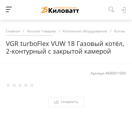
Главная
/
Каталог товаров
/
Котельное оборудование
/
Котлы от
VGR turboFlex VUW 18 Газовый котёл,
2-контурный с закрытой камерой
Артикул
4600011005
СРАВНИТЬ