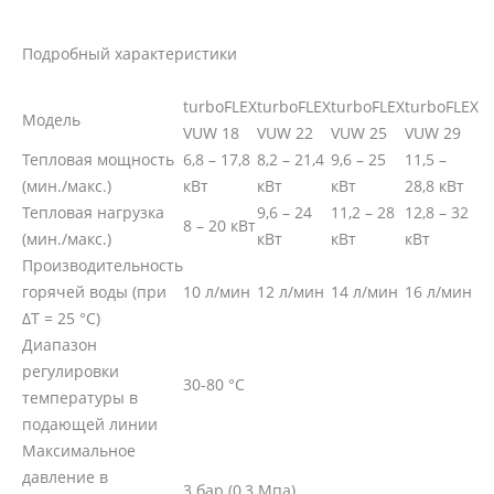
Подробный характеристики
turboFLEX
turboFLEX
turboFLEX
turboFLEX
Модель
VUW 18
VUW 22
VUW 25
VUW 29
Тепловая мощность
6,8 – 17,8
8,2 – 21,4
9,6 – 25
11,5 –
(мин./макс.)
кВт
кВт
кВт
28,8 кВт
Тепловая нагрузка
9,6 – 24
11,2 – 28
12,8 – 32
8 – 20 кВт
(мин./макс.)
кВт
кВт
кВт
Производительность
горячей воды (при
10 л/мин
12 л/мин
14 л/мин
16 л/мин
ΔT = 25 °C)
Диапазон
регулировки
30-80 °C
температуры в
подающей линии
Максимальное
давление в
3 бар (0,3 Мпа)