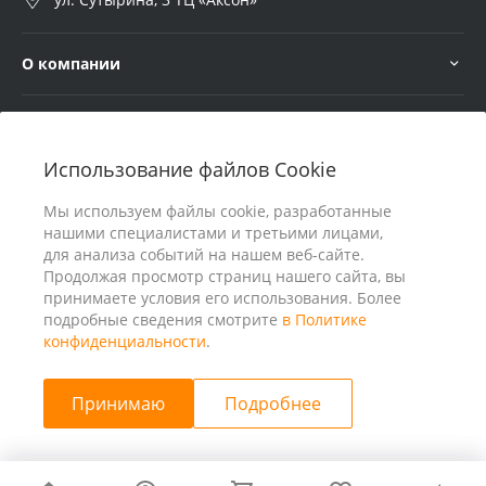
О компании
Услуги
Использование файлов Cookie
В помощь покупателю
Мы используем файлы cookie, разработанные
нашими специалистами и третьими лицами,
для анализа событий на нашем веб-сайте.
Продолжая просмотр страниц нашего сайта, вы
принимаете условия его использования. Более
подробные сведения смотрите
в Политике
конфиденциальности
.
Принимаю
Подробнее
© 2026 ООО «25 Киловатт» ИНН 4401188290, Все права