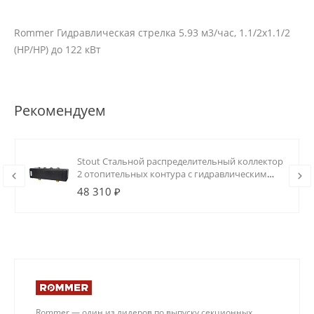
Rommer Гидравлическая стрелка 5.93 м3/час, 1.1/2х1.1/2
(НР/НР) до 122 кВт
Рекомендуем
Stout Стальной распределительный коллектор
2 отопительных контура с гидравлическим
разделителем DN20
48 310 ₽
Rommer — один из лидеров по выпуску секционных