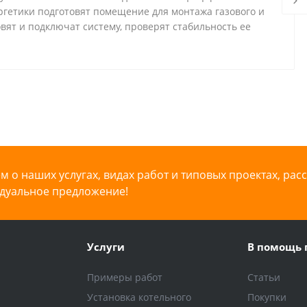
ргетики подготовят помещение для монтажа газового и
овят и подключат систему, проверят стабильность ее
 о наших услугах, видах работ и типовых проектах, рас
дуальное предложение!
Услуги
В помощь 
Примеры работ
Статьи
Установка котельного
Покупки