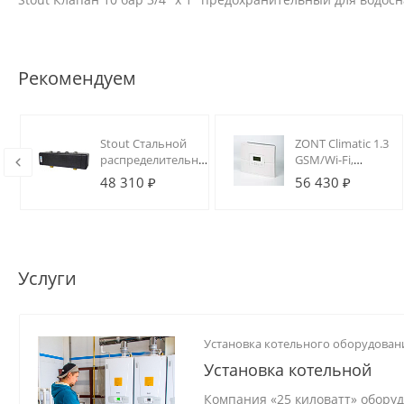
Рекомендуем
Stout Стальной
ZONT Climatic 1.3
распределительный
GSM/Wi-Fi,
коллектор 2
Погодозависимый
48 310 ₽
56 430 ₽
отопительных
регулятор
контура с
отопления (1 ГВС
гидравлическим
+ 3 контура)
разделителем DN20
Услуги
Установка котельного оборудован
Установка котельной
Компания «25 киловатт» обору