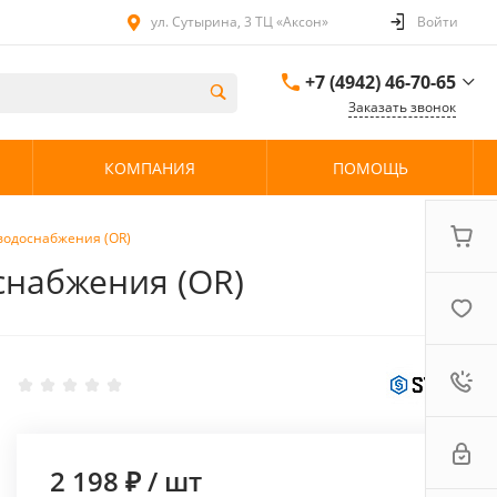
ул. Сутырина, 3 ТЦ «Аксон»
Войти
+7 (4942) 46-70-65
Заказать звонок
+7 (4942) 46-70-65
КОМПАНИЯ
ПОМОЩЬ
ул. Сутырина, 3 ТЦ
«Аксон»
08:00 - 20:00 без
выходных
 водоснабжения (OR)
оснабжения (OR)
2 198 ₽
/
шт