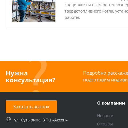
специалисты в сфере теплоэне
твердотопливного котла, устан
работы.
Нужна
Подробно расскажем
консультация?
подготовим индиви
О компании
Заказать звонок
Новости
ул. Сутырина, 3 ТЦ «Аксон»
Отзывы