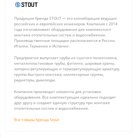
Продукция бренда STOUT — это коллаборация ведущих
российских и европейских инженеров. Компания с 2014
года изготавливает оборудование для комплексного
монтажа отопительных систем и водоснабжения.
Производственные площадки располагаются в России,
Италии, Германии и Испании.
Stout
Stout Кран
Переходник с
шаровой
Предприятие выпускает трубы из сшитого полиэтилена,
наружной
полнопроходной,
985 ₽
935 ₽
металлопластиковые трубы, фитинги, шаровые краны,
резьбой 32xR
ВР/НР, ручка
запорно-регулирующую и терморегулирующую арматуру,
1" для труб из
бабочка 1/2,
группы быстрого монтажа, коллекторные группы,
сшитого
американка
радиаторы, дымоходы.
полиэтилена
аксиальный
Компания производит элементы для установки
оборудования. Все комплектующие идеально подходят
друг другу и создают единую структуру при монтаже
отопительных систем и водоснабжения.
Проектирование
Все товары бренда Stout
Проектирование котельных
Компания «25 киловатт» проектируе