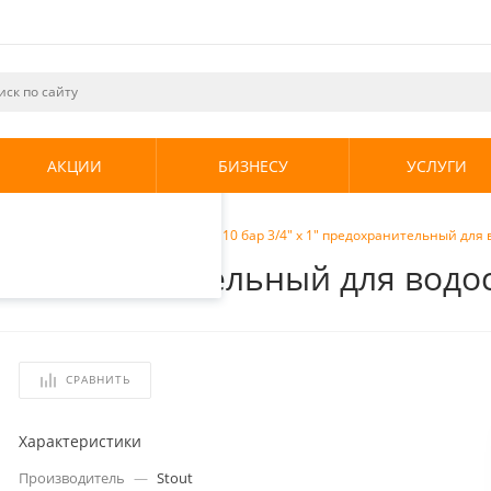
ециалистами и
те. Продолжая
его использования.
АКЦИИ
БИЗНЕСУ
УСЛУГИ
енциальности
.
сности бойлера
/
Stout Клапан 10 бар 3/4" х 1" предохранительный для
1" предохранительный для вод
СРАВНИТЬ
Характеристики
Производитель
—
Stout