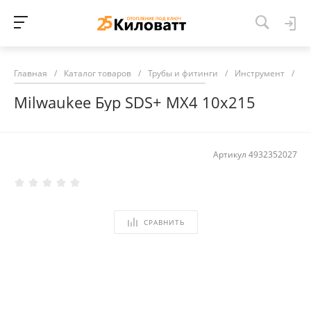
Главная
/
Каталог товаров
/
Трубы и фитинги
/
Инструмент
/
Mi
Milwaukee Бур SDS+ MX4 10х215
Артикул
4932352027
СРАВНИТЬ