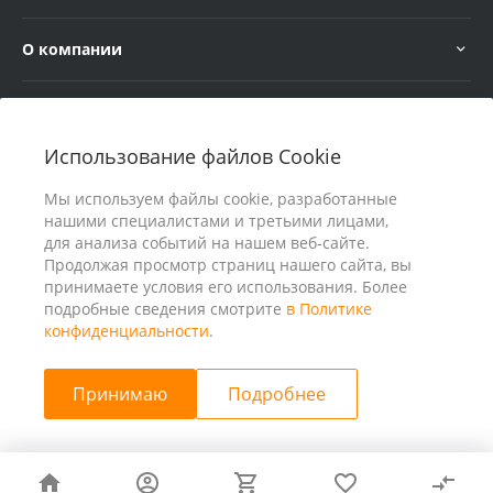
О компании
Услуги
Использование файлов Cookie
В помощь покупателю
Мы используем файлы cookie, разработанные
нашими специалистами и третьими лицами,
для анализа событий на нашем веб-сайте.
Продолжая просмотр страниц нашего сайта, вы
принимаете условия его использования. Более
подробные сведения смотрите
в Политике
конфиденциальности
.
Принимаю
Подробнее
© 2026 ООО «25 Киловатт» ИНН 4401188290, Все права
защищены