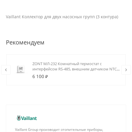
Vaillant Коллектор для двух насосных групп (3 контура)
Рекомендуем
ZONT МЛ-232 Комнатный термостат с
интерфейсом RS-485, внешним датчиком NTC
и реле (0.5А)
6 100 ₽
Vaillant Group производит отопительные приборы,