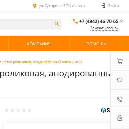
ул. Сутырина, 3 ТЦ «Аксон»
Войти
+7 (4942) 46-70-65
Заказать звонок
+7 (4942) 46-70-65
КОМПАНИЯ
ПОМОЩЬ
ул. Сутырина, 3 ТЦ
«Аксон»
08:00 - 20:00 без
выходных
(Решётка роликовая, анодированный алюминий)
а роликовая, анодированный