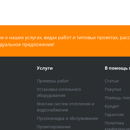
 о наших услугах, видах работ и типовых проектах, рас
дуальное предложение!
Услуги
В помощь 
Примеры работ
Статьи
Установка котельного
Покупки
оборудования
Помощь пок
Монтаж систем отопления и
Кредит
водоснабжения
Гарантия
Пусконаладка и обслуживание
Политика
Проектирование
конфиденци