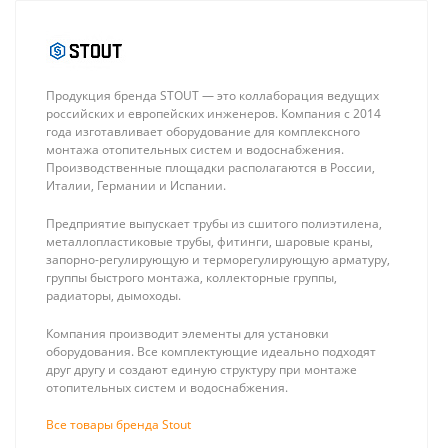
Продукция бренда STOUT — это коллаборация ведущих
российских и европейских инженеров. Компания с 2014
года изготавливает оборудование для комплексного
монтажа отопительных систем и водоснабжения.
Производственные площадки располагаются в России,
Италии, Германии и Испании.
Stout Фиксатор
Stout Pex-A 16
поворота угла
(2.0) + EVOH, (в
Предприятие выпускает трубы из сшитого полиэтилена,
90 для труб
бухте 100м)
52 ₽
155 ₽
металлопластиковые трубы, фитинги, шаровые краны,
диаметром 14-
труба из
запорно-регулирующую и терморегулирующую арматуру,
18 мм (пластик)
сшитого
группы быстрого монтажа, коллекторные группы,
полиэтилена
радиаторы, дымоходы.
(цвет красный)
Компания производит элементы для установки
оборудования. Все комплектующие идеально подходят
друг другу и создают единую структуру при монтаже
отопительных систем и водоснабжения.
Все товары бренда Stout