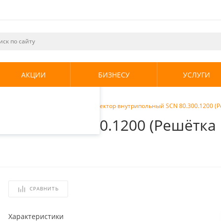
ециалистами и
те. Продолжая
его использования.
АКЦИИ
БИЗНЕСУ
УСЛУГИ
енциальности
.
ы внутрипольные
/
Stout Конвектор внутрипольный SCN 80.300.1200 
ный SCN 80.300.1200 (Решётк
СРАВНИТЬ
Характеристики