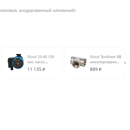
роликовая, анодированный алюминий)
Stout 25-40 130
Stout Тройник ВВ
мм, насос
никелированный
циркуляционный
1"
11 135 ₽
889 ₽
3-х скоростной, с
гайками