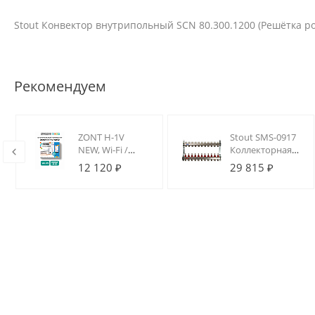
Stout Конвектор внутрипольный SCN 80.300.1200 (Решётка 
Рекомендуем
12
ZONT H-1V
Stout SMS-0917
р
NEW, Wi-Fi /
Коллекторная
й
GSM термостат
группа 11 вых.
12 120 ₽
29 815 ₽
для котлов на
из
DIN-рейку
нержавеющей
стали (с
расходомерами)