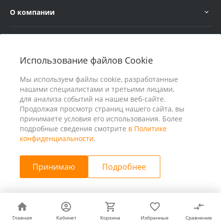
О компании
Услуги
Использование файлов Cookie
В помощь покупателю
Мы используем файлы cookie, разработанные
нашими специалистами и третьими лицами,
для анализа событий на нашем веб-сайте.
Продолжая просмотр страниц нашего сайта, вы
принимаете условия его использования. Более
подробные сведения смотрите
в Политике
конфиденциальности
.
Принимаю
Подробнее
© 2026 ООО «25 Киловатт» ИНН 4401188290, Все права
защищены
Главная
Главная
Кабинет
Кабинет
Корзина
Корзина
Избранные
Избранные
Сравнение
Сравнение