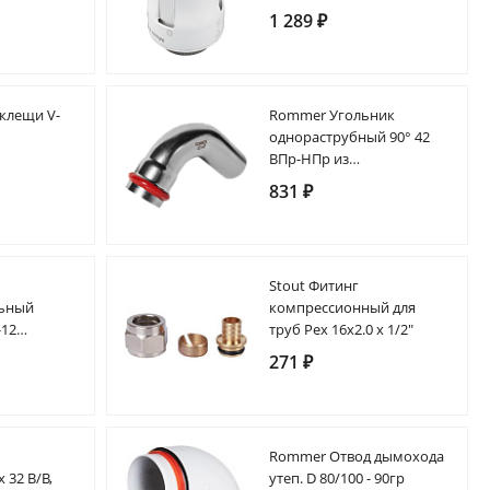
20)
1 289 ₽
клещи V-
Rommer Угольник
однораструбный 90° 42
ВПр-НПр из
нержавеющей стали (304),
831 ₽
кольцо из EPDM
Stout Фитинг
льный
компрессионный для
-12
труб Pex 16х2.0 х 1/2"
4)
271 ₽
а
Rommer Отвод дымохода
 32 В/В,
утеп. D 80/100 - 90гр