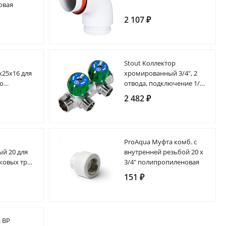
овая
2 107 ₽
Stout Коллектор
x25x16 для
хромированный 3/4", 2
го
отвода, подключение 1/2"
ксиальный
"евроконус"
2 482 ₽
ProAqua Муфта комб. с
й 20 для
внутренней резьбой 20 х
ковых труб
3/4" полипропиленовая
151 ₽
 ВР