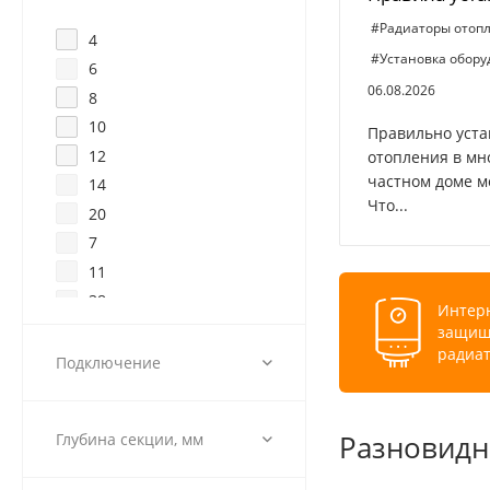
#Радиаторы отоп
4
#Установка обор
6
06.08.2026
8
10
Правильно уста
12
отопления в мн
частном доме м
14
Что...
20
7
11
38
Интерн
13
защище
радиат
42
Подключение
28
5
Разновидн
Глубина секции, мм
22
9