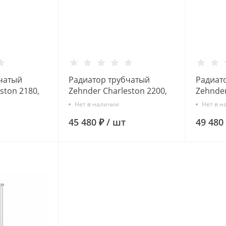
чатый
Радиатор трубчатый
Радиат
ston 2180,
Zehnder Charleston 2200,
Zehnder
.подк.
10 сек. 1/2 бок.подк.
12 сек. 
Нет в наличии
Нет в н
шт.в компл)
RAL9016 (кроншт.в компл)
RAL9016
45 480 ₽
/
шт
49 480