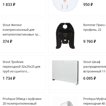
корпусе (DS18S
1 833 ₽
950 ₽
Stout Фитинг
Rommer Пресс-
компрессионный для
профиль, 22
металлопластиковых труб
16 х 2.0 х 3/4"EK
374 ₽
9 760 ₽
Stout Тройник
Stout Шкаф
переходной 32x25x25 для
распределите
труб из сшитого
встроенный 11
полиэтилена аксиальный
выходов (ШРВ-
1 734 ₽
6 095 ₽
670х125х896
ProAqua Обвод с муфтами
ProAqua Муфт
20 полипропиленовый
переходная 40 х