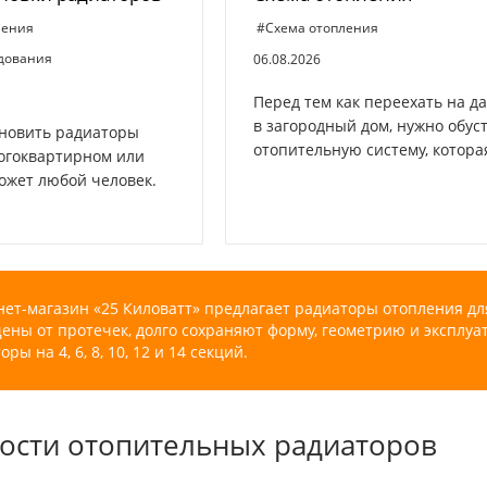
ления
#Схема отопления
удования
06.08.2026
Перед тем как переехать на д
в загородный дом, нужно обус
новить радиаторы
отопительную систему, которая
огоквартирном или
ожет любой человек.
ет-магазин «25 Киловатт» предлагает радиаторы отопления д
ны от протечек, долго сохраняют форму, геометрию и эксплуа
оры на 4, 6, 8, 10, 12 и 14 секций.
ости отопительных радиаторов