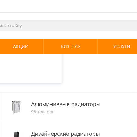
ециалистами и
те. Продолжая
его использования.
АКЦИИ
БИЗНЕСУ
УСЛУГИ
енциальности
.
адиаторы отопления
ия
Алюминиевые радиаторы
98 товаров
Дизайнерские радиаторы