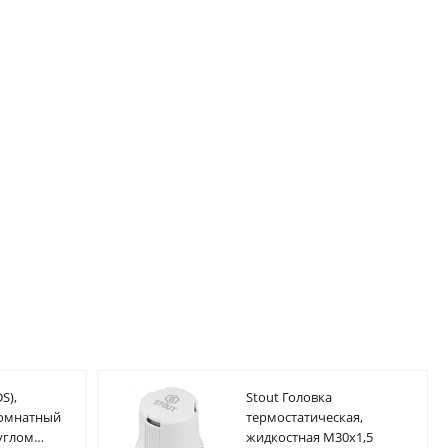
S),
Stout Головка
комнатный
термостатическая,
углом
жидкостная M30x1,5