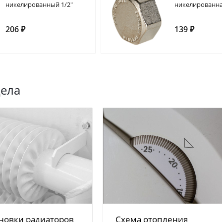
никелированный 1/2"
никелированна
206 ₽
139 ₽
дела
новки радиаторов
Схема отопления