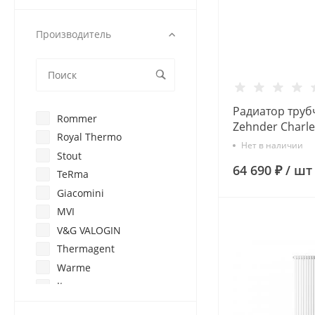
Производитель
Радиатор труб
Rommer
Zehnder Charle
Royal Thermo
12 сек. 1/2 ниж
Нет в наличии
Stout
RAL9016 (крон
64 690 ₽
/
шт
TeRma
Giacomini
MVI
V&G VALOGIN
Thermagent
Warme
Itap
None