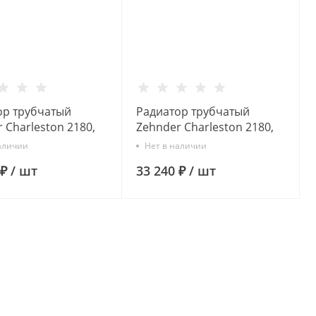
ор трубчатый
Радиатор трубчатый
 Charleston 2180,
Zehnder Charleston 2180,
1/2 бок.подк.
04 сек. 1/2 ниж.подк.
аличии
Нет в наличии
 (кроншт.в компл)
RAL9016 (кроншт.в компл)
 ₽
/
шт
33 240 ₽
/
шт