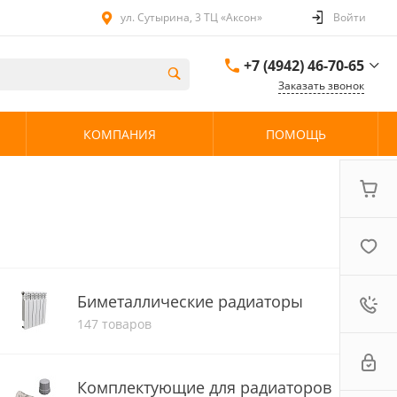
ул. Сутырина, 3 ТЦ «Аксон»
Войти
+7 (4942) 46-70-65
Заказать звонок
+7 (4942) 46-70-65
КОМПАНИЯ
ПОМОЩЬ
ул. Сутырина, 3 ТЦ
«Аксон»
08:00 - 20:00 без
выходных
Биметаллические радиаторы
147 товаров
Комплектующие для радиаторов