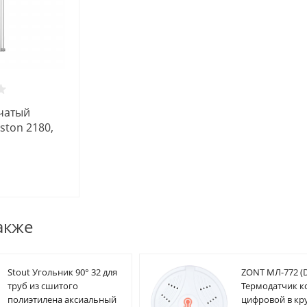
чатый
ston 2180,
.подк.
шт.в компл)
акже
Stout Угольник 90° 32 для
ZONT МЛ-772 (D
труб из сшитого
Термодатчик 
полиэтилена аксиальный
цифровой в кр