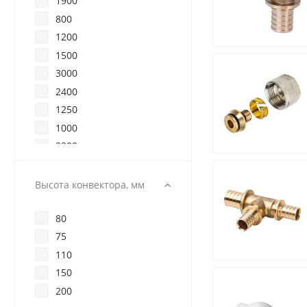
1900
800
1200
1500
3000
2400
1250
1000
2200
2600
2750
Высота конвектора, мм
1400
80
2500
75
2000
110
1750
150
2250
200
2800