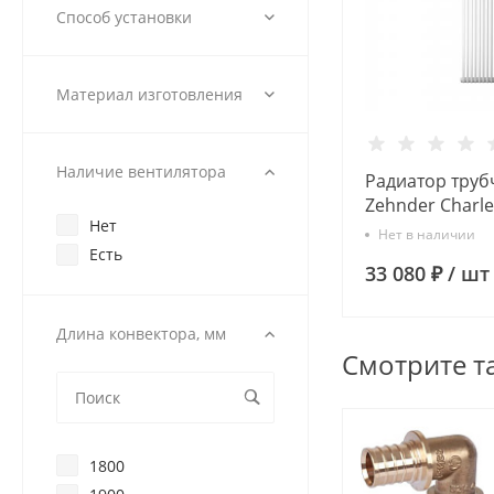
Kermi
Способ установки
Rifar
Global
Материал изготовления
Zehnder
Наличие вентилятора
Радиатор труб
Zehnder Charle
Нет
08 сек. 1/2 бок
Нет в наличии
RAL9016 (крон
Есть
33 080 ₽
/
шт
Длина конвектора, мм
Смотрите т
1800