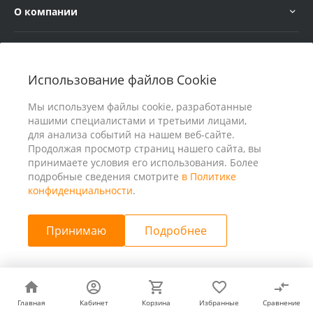
О компании
Услуги
Использование файлов Cookie
В помощь покупателю
Мы используем файлы cookie, разработанные
нашими специалистами и третьими лицами,
для анализа событий на нашем веб-сайте.
Продолжая просмотр страниц нашего сайта, вы
принимаете условия его использования. Более
подробные сведения смотрите
в Политике
конфиденциальности
.
Принимаю
Подробнее
© 2026 ООО «25 Киловатт» ИНН 4401188290, Все права
защищены
Главная
Главная
Кабинет
Кабинет
Корзина
Корзина
Избранные
Избранные
Сравнение
Сравнение