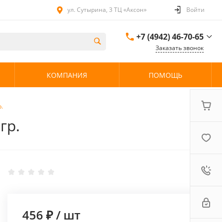
ул. Сутырина, 3 ТЦ «Аксон»
Войти
+7 (4942) 46-70-65
Заказать звонок
+7 (4942) 46-70-65
КОМПАНИЯ
ПОМОЩЬ
ул. Сутырина, 3 ТЦ
«Аксон»
08:00 - 20:00 без
выходных
.
гр.
456 ₽
/
шт