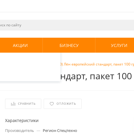
ециалистами и
те. Продолжая
его использования.
АКЦИИ
БИЗНЕСУ
УСЛУГИ
енциальности
.
тизации
/
Aquaflax Nano (ЕВРО) Лён европейский стандарт, пакет 100 гр
опейский стандарт, пакет 100 
СРАВНИТЬ
ОТЛОЖИТЬ
Характеристики
Производитель
—
Регион Спецтехно