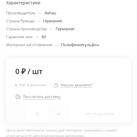
Характеристики
Производитель
—
Rehau
Страна бренда
—
Германия
Страна производства
—
Германия
Гарантия, мес
—
60
Материал изготовления
—
Полифенилсульфон
0 ₽
/
шт
Нет в наличии
Нашли дешевле?
Рассчитать доставку
-
+
НЕТ В НАЛИЧИИ
Цена действительна только для интернет-магазина и может
отличаться от цен в розничных магазинах