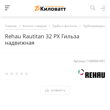
Главная
/
Каталог товаров
/
Трубы и фитинги
/
Трубопроводные 
Rehau Rautitan 32 PX Гильза
надвижная
Артикул
11600041001
СРАВНИТЬ