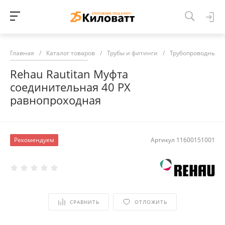
Главная
/
Каталог товаров
/
Трубы и фитинги
/
Трубопроводные 
Rehau Rautitan Муфта
соединительная 40 PX
равнопроходная
Рекомендуем
Артикул
11600151001
СРАВНИТЬ
ОТЛОЖИТЬ