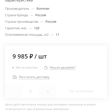
Характеристики
Производитель
—
Rommer
Страна бренда
—
Россия
Страна производства
—
Россия
Гарантия, мес
—
120
Отапливаемая площадь, м2
—
11
9 985 ₽
/
шт
Нет в наличии
Нашли дешевле?
Рассчитать доставку
-
+
НЕТ В НАЛИЧИИ
Цена действительна только для интернет-магазина и может
отличаться от цен в розничных магазинах