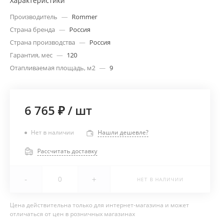
Характеристики
Производитель
—
Rommer
Страна бренда
—
Россия
Страна производства
—
Россия
Гарантия, мес
—
120
Отапливаемая площадь, м2
—
9
6 765 ₽
/
шт
Нет в наличии
Нашли дешевле?
Рассчитать доставку
-
+
НЕТ В НАЛИЧИИ
Цена действительна только для интернет-магазина и может
отличаться от цен в розничных магазинах