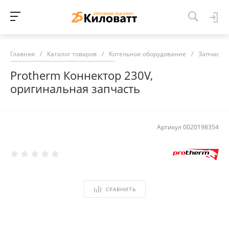
Главная
/
Каталог товаров
/
Котельное оборудование
/
Запчасти 
Protherm Коннектор 230V,
оригинальная запчасть
Артикул
0020198354
СРАВНИТЬ