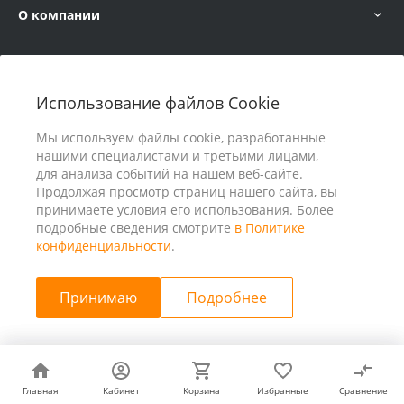
О компании
Услуги
Использование файлов Cookie
В помощь покупателю
Мы используем файлы cookie, разработанные
нашими специалистами и третьими лицами,
для анализа событий на нашем веб-сайте.
Продолжая просмотр страниц нашего сайта, вы
принимаете условия его использования. Более
подробные сведения смотрите
в Политике
конфиденциальности
.
Принимаю
Подробнее
© 2026 ООО «25 Киловатт» ИНН 4401188290, Все права
защищены
Главная
Главная
Кабинет
Кабинет
Корзина
Корзина
Избранные
Избранные
Сравнение
Сравнение