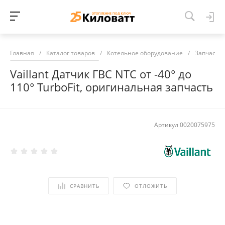
Главная
/
Каталог товаров
/
Котельное оборудование
/
Запчасти 
Vaillant Датчик ГВС NTC от -40° до
110° TurboFit, оригинальная запчасть
Артикул
0020075975
СРАВНИТЬ
ОТЛОЖИТЬ