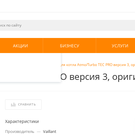
ециалистами и
те. Продолжая
его использования.
АКЦИИ
БИЗНЕСУ
УСЛУГИ
енциальности
.
и для котлов
/
Vaillant Насос для котла Atmo/Turbo TEC PRO версия 3, 
mo/Turbo TEC PRO версия 3, ори
СРАВНИТЬ
Характеристики
Производитель
—
Vaillant