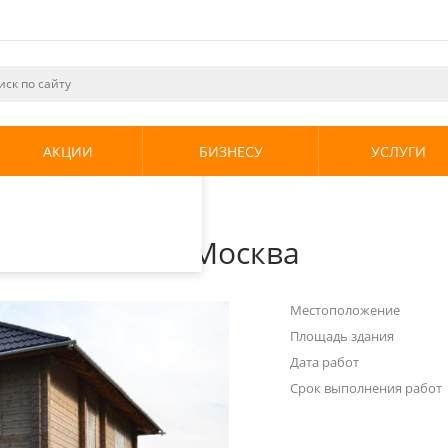
ециалистами и
те. Продолжая
его использования.
АКЦИИ
БИЗНЕСУ
УСЛУГИ
енциальности
.
емы отопления, Москва
ы отопления, Москва
Местоположение
Площадь здания
Дата работ
Срок выполнения работ