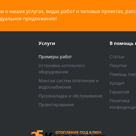
 о наших услугах, видах работ и типовых проектах, рас
дуальное предложение!
Услуги
В помощь 
Примеры работ
Статьи
Установка котельного
Покупки
оборудования
Помощь пок
Монтаж систем отопления и
Кредит
водоснабжения
Гарантия
Пусконаладка и обслуживание
Политика
Проектирование
конфиденци