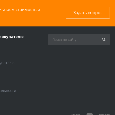
считаем стоимость и
Задать вопрос
покупателю
упателю
альности