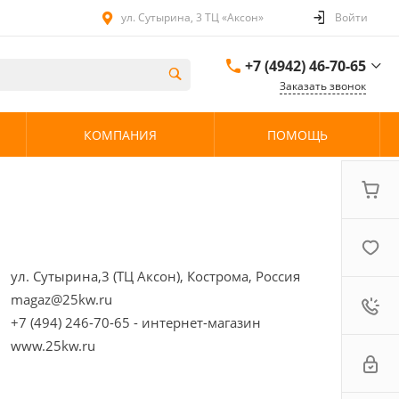
ул. Сутырина, 3 ТЦ «Аксон»
Войти
+7 (4942) 46-70-65
Заказать звонок
+7 (4942) 46-70-65
КОМПАНИЯ
ПОМОЩЬ
ул. Сутырина, 3 ТЦ
«Аксон»
08:00 - 20:00 без
выходных
ул. Сутырина,3 (ТЦ Аксон), Кострома, Россия
magaz@25kw.ru
+7 (494) 246-70-65 - интернет-магазин
www.25kw.ru