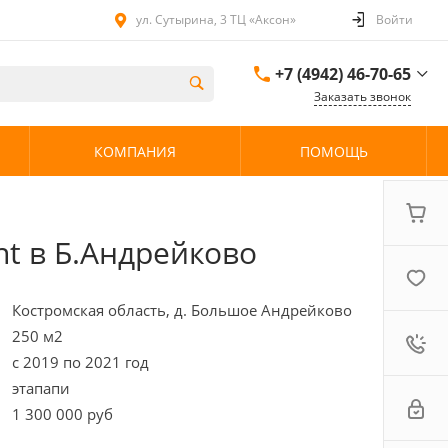
ул. Сутырина, 3 ТЦ «Аксон»
Войти
+7 (4942) 46-70-65
Заказать звонок
+7 (4942) 46-70-65
КОМПАНИЯ
ПОМОЩЬ
ул. Сутырина, 3 ТЦ
«Аксон»
08:00 - 20:00 без
выходных
nt в Б.Андрейково
Костромская область, д. Большое Андрейково
250 м2
с 2019 по 2021 год
этапапи
1 300 000 руб