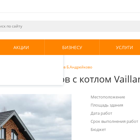
ециалистами и
те. Продолжая
его использования.
АКЦИИ
БИЗНЕСУ
УСЛУГИ
енциальности
.
и теплых полов с котлом Vaillant в Б.Андрейково
теплых полов с котлом Vailla
Местоположение
Площадь здания
Дата работ
Срок выполнения работ
Бюджет