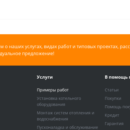
 о наших услугах, видах работ и типовых проектах, рас
дуальное предложение!
Услуги
В помощь 
Примеры работ
Статьи
Установка котельного
Покупки
оборудования
Помощь пок
Монтаж систем отопления и
Кредит
водоснабжения
Гарантия
Пусконаладка и обслуживание