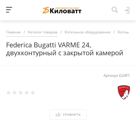
Главная
/
Каталог товаров
/
Котельное оборудование
/
Котлы от
Federica Bugatti VARME 24,
двухконтурный с закрытой камерой
Артикул
G24F1
СРАВНИТЬ