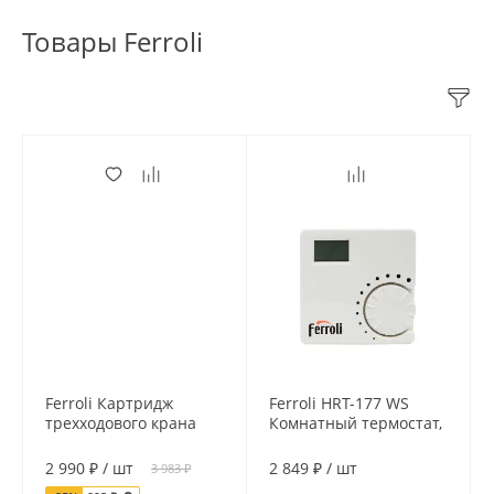
Товары Ferroli
Ferroli Картридж
Ferroli HRT-177 WS
трехходового крана
Комнатный термостат,
арт. 3980I030,
двухпозиционный
оригинальная
2 990 ₽
/
шт
2 849 ₽
/
шт
3 983 ₽
запчасть